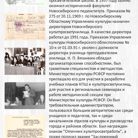
просветительной школы. В 1957 году заочно
окончил исторический факультет
Новосибирского пединститута. Приказом №
275 от 10.11.1969 г. по Новосибирскому
Областному Управлению культуры назначен
директором Новосибирского
культпросветучилища. В качестве директора
работал до 1991 года. Приказом Управления
культуры Новосибирского облисполкома №
10-к от 01.03.91 г. уволен с должности
директора училища преподавателем
училища. Н. П. Вязанкин обладал
организаторскими способностями, был
грамотным специалистом и методистом.
Министерство культуры РСФСР постоянно
приглашало его для участия в разработке
учебных планов КПШ и культпросветучилищ,
для участия в региональных семинарах и
работе методической секции при
Министерстве культуры РСФСР. Он был
требовательным администратором,
пользовался большим авторитетом как среди
учащихся и педагогов, так и среди
начальников отделов культуры и руководства
города и районов области. Был награжден
знаком "Отличник культпросветработы", а
позже получил звание "Заслуженный