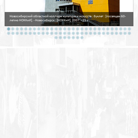
Новосибирский областной колледж культуры и искусств : буклет : [посвящен 60-
летию НОККиИ]. - Новосибирск : [НОККиИ], 2007. - 25 с.