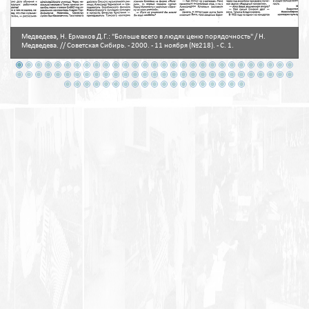
Медведева, Н. Ермаков Д.Г.: "Больше всего в людях ценю порядочность" / Н.
Медведева. // Советская Сибирь. - 2000. - 11 ноября (№218). - С. 1.