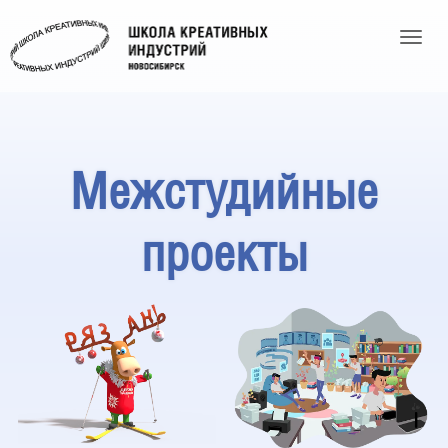
Toggle
Межстудийные
проекты