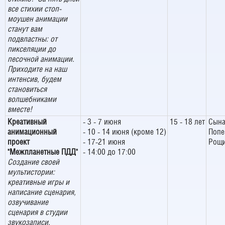
все стихии стоп-
моушен анимации
станут вам
подвластны: от
пикселяции до
песочной анимации.
Приходите на наш
интенсив, будем
становиться
волшебниками
вместе!
Креативный
- 3 - 7 июня
15 - 18 лет
Сына
анимационный
- 10 - 14 июня (кроме 12)
Попе
проект
- 17-21 июня
Рощи
"Межпланетные ПДД"
- 14:00 до 17:00
Создание своей
мультистории:
креативные игры и
написание сценария,
озвучивание
сценария в студии
звукозаписи,