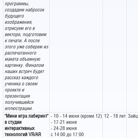
программы,
создадим набросок
будущего
изображения,
отрисуем его в
векторе, подготовим
к печати. А после
этого уже соберем из
распечатанного
макета объемную
картинку. Финалом
наших встреч будет
рассказ каждого
ученика о своем
проекте и
презентация
получившейся
иллюстрации.
"Мини игра лабиринт"
- 10 - 14 июня (кроме 12)
12 - 18 лет
Зайц
в студии
- 17-21 июня
интерактивных
- 24-28 июня
технологий VR/AR
с 14:00 до 17:00