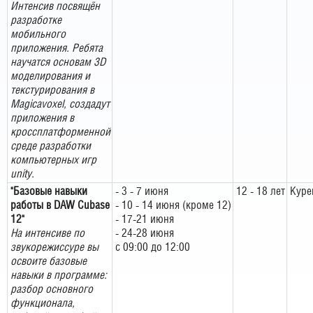
Интенсив посвящён
разработке
мобильного
приложения. Ребята
научатся основам 3D
моделирования и
текстурирования в
Magicavoxel, создадут
приложения в
кроссплатформенной
среде разработки
компьютерных игр
unity.
"Базовые навыки
- 3 - 7 июня
12 - 18 лет
Куре
работы в DAW Cubase
- 10 - 14 июня (кроме 12)
12"
- 17-21 июня
На интенсиве по
- 24-28 июня
звукорежиссуре вы
с 09:00 до 12:00
освоите базовые
навыки в программе:
разбор основного
функционала,