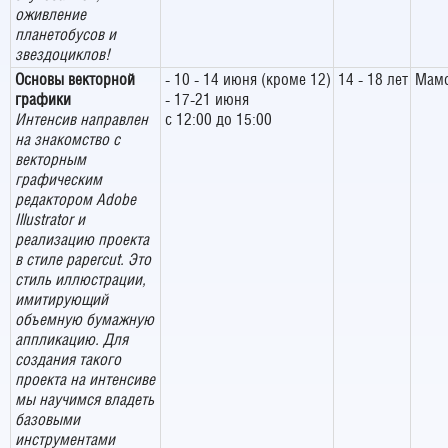
оживление
планетобусов и
звездоциклов!
Основы векторной
- 10 - 14 июня (кроме 12)
14 - 18 лет
Мамо
графики
- 17-21 июня
Интенсив направлен
с 12:00 до 15:00
на знакомство с
векторным
графическим
редактором Adobe
Illustrator и
реализацию проекта
в стиле papercut. Это
стиль иллюстрации,
имитирующий
объемную бумажную
аппликацию. Для
создания такого
проекта на интенсиве
мы научимся владеть
базовыми
инструментами