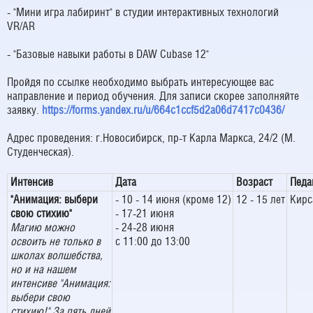
- "Мини игра лабиринт" в студии интерактивных технологий
VR/AR
- "Базовые навыки работы в DAW Cubase 12"
Пройдя по ссылке необходимо выбрать интересующее вас
направление и период обучения. Для записи скорее заполняйте
заявку.
https://forms.yandex.ru/u/664c1ccf5d2a06d7417c0436/
Адрес проведения: г.Новосибирск, пр-т Карла Маркса, 24/2 (М.
Студенческая).
Интенсив
Дата
Возраст
Педа
"Анимация: выбери
- 10 - 14 июня (кроме 12)
12 - 15 лет
Кирс
свою стихию"
- 17-21 июня
Магию можно
- 24-28 июня
освоить не только в
с 11:00 до 13:00
школах волшебства,
но и на нашем
интенсиве "Анимация:
выбери свою
стихию!" За пять дней