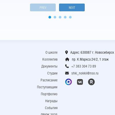
PREV
NEXT
О школе
Адрес: 630087 г. Новосибирск
Коллектив
пр. К.Маркса 24/2, 1 этаж
Документы
+7 383 304 73 89
Студии
shki_nokkii@nso.ru
Расписание
Поступающим
Портфолио
Награды
События
ДВИЖ 2025