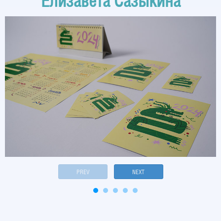
Елизавета Сазыкина
PREV
NEXT