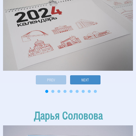
PREV
NEXT
Дарья Соловова