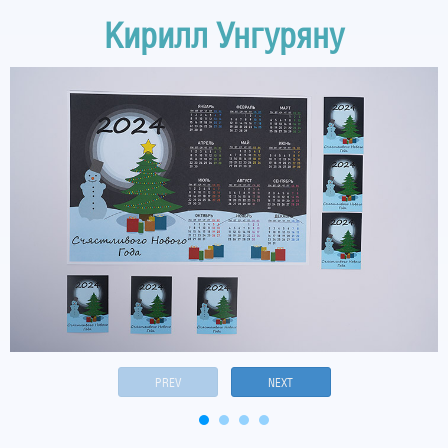
Кирилл Унгуряну
PREV
NEXT