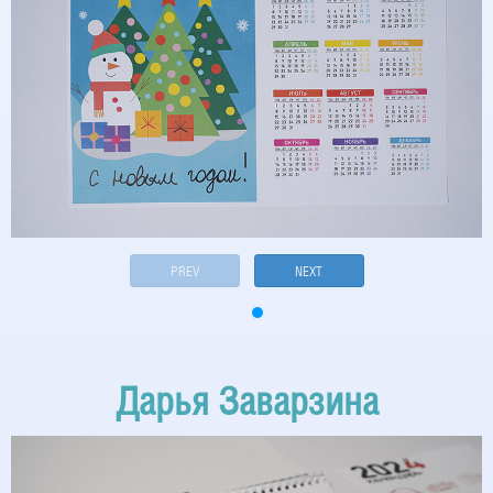
PREV
NEXT
Дарья Заварзина