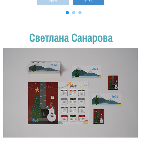
PREV
NEXT
Светлана Санарова