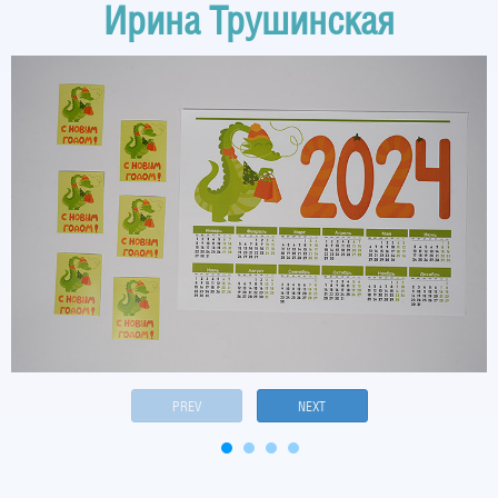
Ирина Трушинская
PREV
NEXT