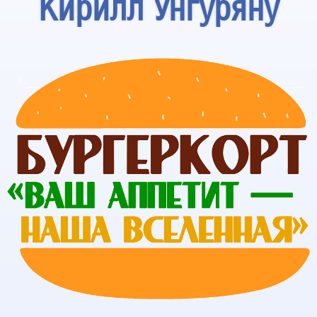
Кирилл Унгуряну