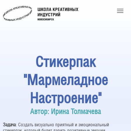
Toggle
Стикерпак
"Мармеладное
Настроение"
Автор: Ирина Толмачева
Задача
: Создать визуально приятный и эмоциональный
стикерпак, который будет дарить позитивные эмоции.