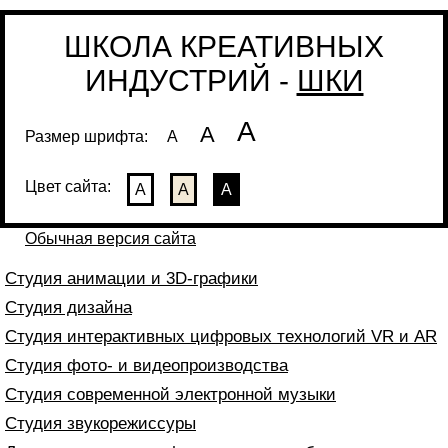
ШКОЛА КРЕАТИВНЫХ
ИНДУСТРИЙ -
ШКИ
А
А
Размер шрифта:
А
Цвет сайта:
А
А
А
Обычная версия сайта
Студия анимации и 3D-графики
Студия дизайна
Студия интерактивных цифровых технологий VR и AR
Студия фото- и видеопроизводства
Студия современной электронной музыки
Студия звукорежиссуры