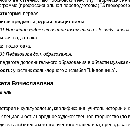
ной ответственностью "Московский институт творческих ин
грамме (профессиональная переподготовка) "Этнохореогр
атегория
: первая.
ные предметы, курсы, дисциплины
:
.01 Народное художественное творчество. По виду: этно
ьская подготовка.
ая подготовка.
03 Педагогика доп. образования.
педагога дополнительного образования в области музыкаль
ность
: участник фольклорного ансамбля "Шиповница".
вета Вячеславовна
атель.
стория и культурология, квалификация: учитель истории и к
пециальность: народное художественное творчество (по ви
итель любительского творческого коллектива, преподавате