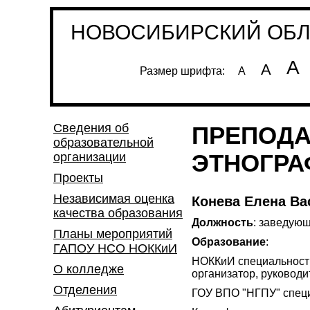
НОВОСИБИРСКИЙ ОБЛА
А
А
Размер шрифта:
А
Сведения об
ПРЕПОДА
образовательной
ЭТНОГРА
организации
Проекты
Независимая оценка
Конева Елена Ва
качества образования
Должность
: заведую
Планы мероприятий
Образование
:
ГАПОУ НСО НОККиИ
НОККиИ специальность:
О колледже
организатор, руководи
Отделения
ГОУ ВПО "НГПУ" специ