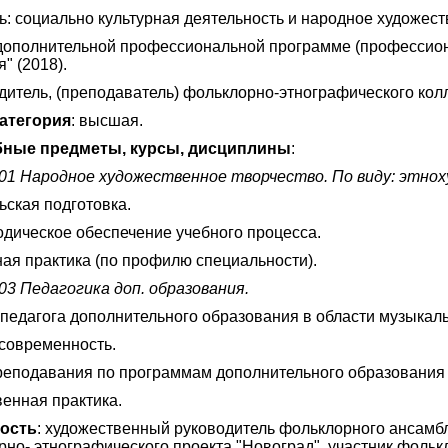
 социально культурная деятельность и народное художеств
дополнительной профессиональной программе (профессион
" (2018).
дитель, (преподаватель) фольклорно-этнографического кол
атегория
: высшая.
ные предметы, курсы, дисциплины
:
.01 Народное художественное творчество. По виду: этно
ьская подготовка.
одическое обеспечение учебного процесса.
ая практика (по профилю специальности).
03 Педагогика доп. образования.
педагога дополнительного образования в области музыкаль
 cовременность.
реподавания по программам дополнительного образования 
енная практика.
ность
: художественный руководитель фольклорного ансамб
рно- этнографического проекта "Новоград", участник фоль