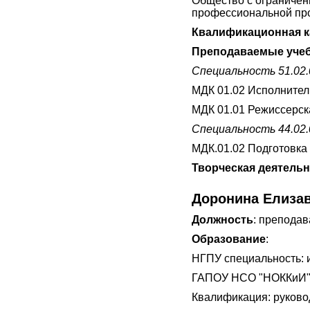
Общество с ограничен
профессиональной про
Квалификационная к
Преподаваемые учеб
Специальность 51.02
МДК 01.02 Исполнител
МДК 01.01 Режиссерск
Специальность 44.02.
МДК.01.02 Подготовка 
Творческая деятель
Доронина Елиза
Должность
: преподав
Образование
:
НГПУ специальность: и
ГАПОУ НСО "НОККиИ" с
Квалификация: руковод