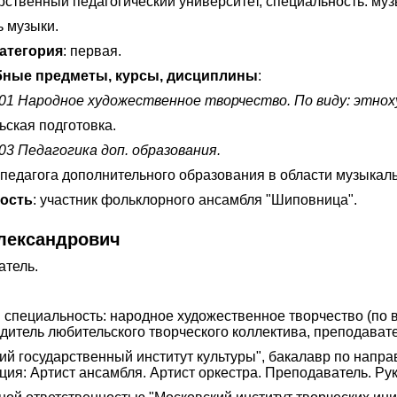
ственный педагогический университет, специальность: муз
ь музыки.
атегория
: первая.
ные предметы, курсы, дисциплины
:
.01 Народное художественное творчество. По виду: этно
ьская подготовка.
03 Педагогика доп. образования.
педагога дополнительного образования в области музыкаль
ность
: участник фольклорного ансамбля "Шиповница".
лександрович
атель.
пециальность: народное художественное творчество (по ви
итель любительского творческого коллектива, преподавате
й государственный институт культуры", бакалавр по напр
ция: Артист ансамбля. Артист оркестра. Преподаватель. Рук