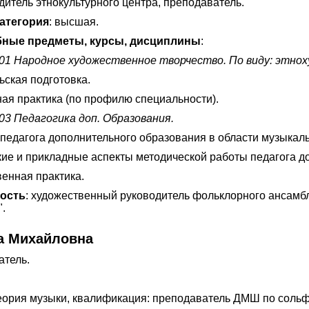
итель этнокультурного центра, преподаватель.
атегория
: высшая.
ные предметы, курсы, дисциплины
:
.01 Народное художественное творчество. По виду: этно
ьская подготовка.
ая практика (по профилю специальности).
03 Педагогика доп. Образования.
педагога дополнительного образования в области музыкаль
кие и прикладные аспекты методической работы педагога д
енная практика.
ность
: художественный руководитель фольклорного ансамбл
.
а Михайловна
атель.
еория музыки, квалификация: преподаватель ДМШ по соль