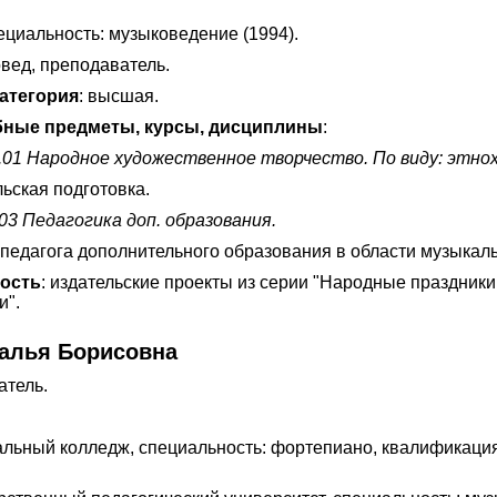
ециальность: музыковедение (1994).
вед, преподаватель.
атегория
: высшая.
ные предметы, курсы, дисциплины
:
.01 Народное художественное творчество. По виду: этн
ьская подготовка.
03 Педагогика доп. образования.
педагога дополнительного образования в области музыкаль
ность
: издательские проекты из серии "Народные праздники
и".
талья Борисовна
атель.
льный колледж, специальность: фортепиано, квалификаци