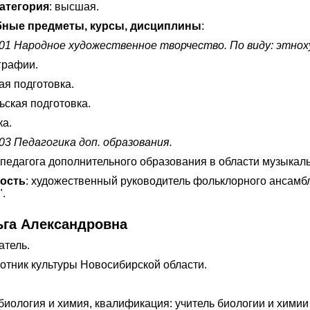
атегория
: высшая.
ные предметы, курсы, дисциплины
:
.01 Народное художественное творчество. По виду: этно
графии.
ая подготовка.
ьская подготовка.
ка.
03 Педагогика доп. образования.
педагога дополнительного образования в области музыкаль
ность
: художественный руководитель фольклорного ансамбл
.
ьга Александровна
атель.
ботник культуры Новосибирской области.
иология и химия, квалификация: учитель биологии и химии 