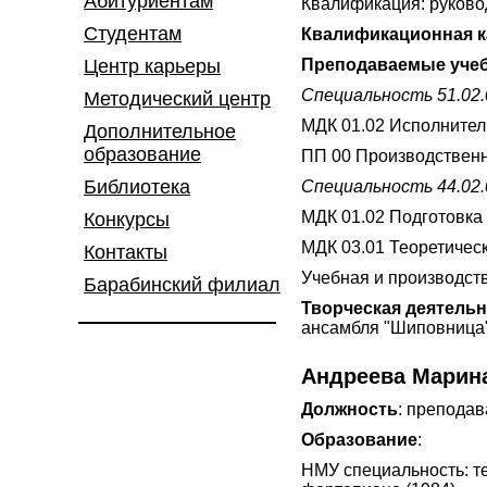
Абитуриентам
Квалификация: руковод
Студентам
Квалификационная к
Центр карьеры
Преподаваемые учеб
Специальность 51.02
Методический центр
МДК 01.02 Исполнител
Дополнительное
образование
ПП 00 Производственн
Библиотека
Специальность 44.02.
МДК 01.02 Подготовка 
Конкурсы
МДК 03.01 Теоретичес
Контакты
Учебная и производств
Барабинский филиал
Творческая деятель
ансамбля "Шиповница"
Андреева Марин
Должность
: преподав
Образование
:
НМУ специальность: т