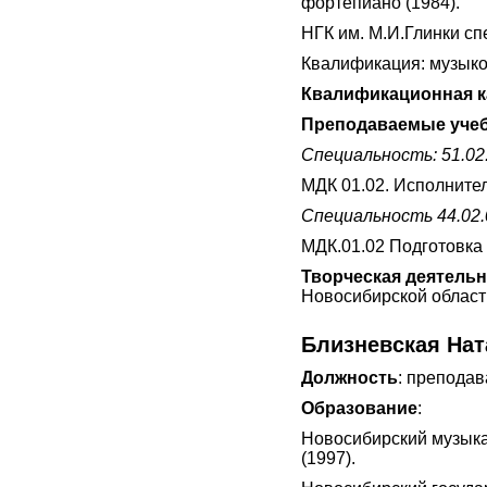
фортепиано (1984).
НГК им. М.И.Глинки сп
Квалификация: музыко
Квалификационная к
Преподаваемые учеб
Специальность: 51.02
МДК 01.02. Исполнител
Специальность 44.02.
МДК.01.02 Подготовка 
Творческая деятель
Новосибирской област
Близневская На
Должность
: преподав
Образование
:
Новосибирский музыка
(1997).