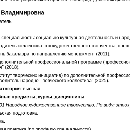
я Владимировна
атель.
пециальность: социально культурная деятельность и народ
водитель коллектива этнохудожественного творчества, преп
ь бакалавра по направлению менеджмент (2011).
дополнительной профессиональной программе (профессион
" (2018).
титут творческих инициатив) по дополнительной професс
водитель народно - певческого коллектива" (2025).
атегория
: высшая.
ные предметы, курсы, дисциплины
:
.01 Народное художественное творчество. По виду: этно
ьская подготовка.
ка.
ая практика (по профилю специальности).