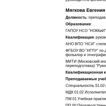
Мягкова Евгени
Должность
: преподав
Образование
:
ГАПОУ НСО "НОККиИ" с
Квалификация
: руко
АНО ВПО "НСИ" степен
ФГБОУ ВО "НГПУ" по 
фольклор и этнография
МИТИ (Московский инс
переподготовка) "Руко
Квалификационная к
Преподаваемые учеб
Специальность 51.02
МДК 01.02 Исполнител
ПМ 01 Учебная практи
ПП 00 Производственн