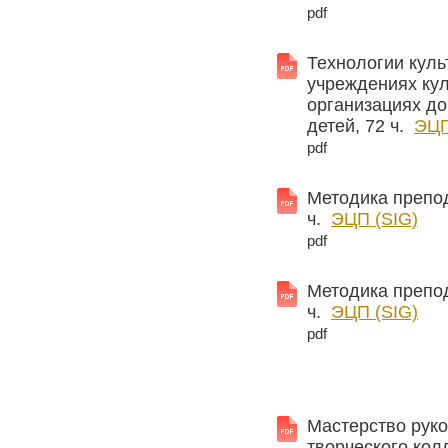
pdf
Технологии куль
учреждениях кул
организациях д
детей, 72 ч.
ЭЦП
pdf
Методика препод
ч.
ЭЦП (SIG)
pdf
Методика препод
ч.
ЭЦП (SIG)
pdf
Мастерство рук
творческого кол