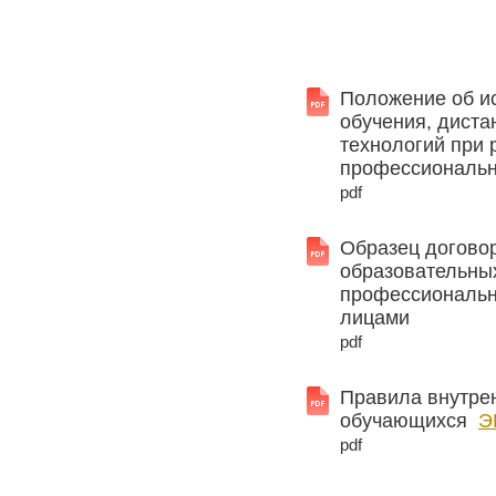
Положение об и
обучения, дист
технологий при
профессиональн
pdf
Образец договор
образовательны
профессиональн
лицами
pdf
Правила внутре
обучающихся
Э
pdf