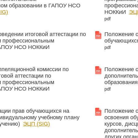
ом образовании в ГАПОУ НСО
профессион
IG)
НОККиИ
ЭЦП
pdf
ведении итоговой аттестации по
Положение о
м профессиональным
обучающихс
ГАПОУ НСО НОККиИ
pdf
ппеляционной комиссии по
Положение о
говой аттестации по
дополнитель
м профессиональным
образовани
ГАПОУ НСО НОККиИ
pdf
ации прав обучающихся на
Положение о
дивидуальному учебному плану
освоения об
бучению)
ЭЦП (SIG)
курсов, дисц
дополнитель
других орга