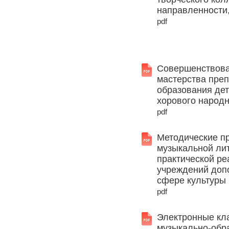
направленности,
pdf
Совершенствова
мастерства пре
образования дет
хорового народн
pdf
Методические п
музыкальной ли
практической р
учреждений доп
сфере культуры 
pdf
Электронные кл
музыкально-обра