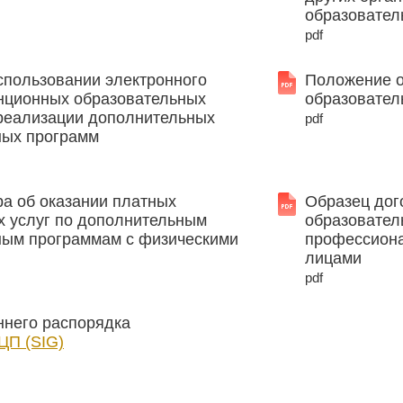
образовател
pdf
спользовании электронного
Положение о
анционных образовательных
образовател
 реализации дополнительных
pdf
ых программ
а об оказании платных
Образец дог
х услуг по дополнительным
образовател
ым программам с физическими
профессион
лицами
pdf
ннего распорядка
ЦП (SIG)