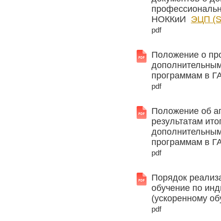
профессиональн
НОККиИ
ЭЦП (S
pdf
Положение о про
дополнительны
программам в 
pdf
Положение об а
результатам ито
дополнительны
программам в 
pdf
Порядок реализ
обучение по ин
(ускоренному о
pdf