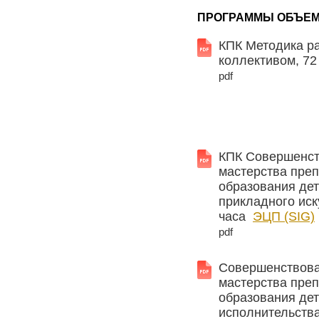
ПРОГРАММЫ ОБЪЕМ
КПК Методика р
коллективом, 7
pdf
КПК Совершенст
мастерства пре
образования дет
прикладного иск
часа
ЭЦП (SIG)
pdf
Совершенствова
мастерства пре
образования дет
исполнительств