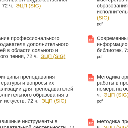
 72 ч.
ЭЦП (SIG)
образования
исполнительс
(SIG)
pdf
ние профессионального
Современны
подавателя дополнительного
информацион
ей в области сольного и
библиотек, 7
ого пения, 72 ч.
ЭЦП (SIG)
pdf
ринципы преподавания
Методика ор
тературы и вопросы их
работы в пр
еализации для преподавателей
номера на ос
олнительного образования в
ч.
ЭЦП (SIG
и искусств, 72 ч.
ЭЦП (SIG)
pdf
авишные инструменты в
Методика пр
зовательной деятельности, 72
ч.
ЭЦП (SIG