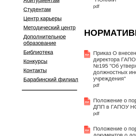
Абитуриентам
pdf
Студентам
Центр карьеры
Методический центр
НОРМАТИВ
Дополнительное
образование
Библиотека
Приказ О внесен
директора ГАПО
Конкурсы
№195 "Об утвер
Контакты
должностных ин
учреждения"
Барабинский филиал
pdf
Положение о по
ДПП в ГАПОУ Н
pdf
Положение о пор
документов о д