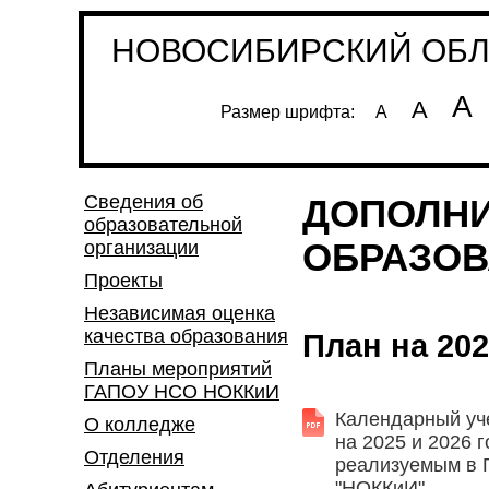
НОВОСИБИРСКИЙ ОБЛА
А
А
Размер шрифта:
А
Сведения об
ДОПОЛН
образовательной
ОБРАЗОВ
организации
Проекты
Независимая оценка
качества образования
План на 20
Планы мероприятий
ГАПОУ НСО НОККиИ
Календарный уч
О колледже
на 2025 и 2026 
Отделения
реализуемым в
"НОККиИ"