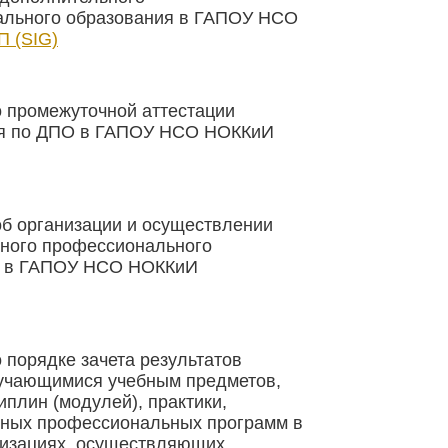
ального образования в ГАПОУ НСО
 (SIG)
 промежуточной аттестации
я по ДПО в ГАПОУ НСО НОККиИ
б организации и осуществлении
ного профессионального
я в ГАПОУ НСО НОККиИ
 порядке зачета результатов
учающимися учебным предметов,
иплин (модулей), практики,
ных профессиональных программ в
низациях, осуществляющих