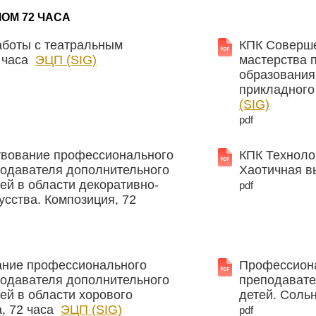
ОМ 72 ЧАСА
аботы с театральным
КПК Соверш
2 часа
ЭЦП (SIG)
мастерства 
образования
прикладного
(SIG)
pdf
вование профессионального
КПК Техноло
подавателя дополнительного
Хаотичная в
ей в области декоративно-
pdf
усства. Композиция, 72
ние профессионального
Профессиона
подавателя дополнительного
преподавате
ей в области хорового
детей. Соль
а, 72 часа
ЭЦП (SIG)
pdf