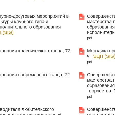
турно-досуговых мероприятий в
Совершенст
ьтуры клубного типа и
мастерства 
ополнительного образования
образования
 (SIG)
исполнительс
pdf
авания классического танца, 72
Методика пр
ч.
ЭЦП (SIG
pdf
авания современного танца, 72
Совершенст
мастерства 
образования
творчества, 
pdf
оводителя любительского
Совершенст
лектива этнохудожественной
мастерства 