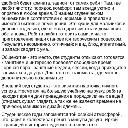
удобной будет комната, зависит от самих ребят. Там, где
любят чистоту, порядок, комфорт, там всегда уютно и
опрятно в любое время. В нашем студенческом
общежитии в соответствии с нормами и правилами
имеются бытовые помещения. Это кухни для мальчиков и
девочек отдельно, где всегда царит чистота и домашняя
обстановка. Ребята любят готовить сами, и часто
приготовление пищи становится творческим процессом.
Результат, несомненно, отличный: и вид блюд аппетитный,
и запахи сводят с ума.
Общежитие - это место, где студенты отдыхают, готовятся
к занятиям и интересно проводят свободное время.
Горячая пора - зачетные недели, сессии, когда приходится
заниматься до утра. Для этого есть комната, где можно
дополнительно позаниматься.
Внешний вид студента - это визитная карточка личного
успеха. Несмотря на большую учебную нагрузку, ребята
находят время для приведения в порядок личных вещей
(стирают, сушат, гладят), а так же не жалеют времени на
прически, маникюр и дизайн одежды.
Студенческие годы запомнятся той особой атмосферой,
что царит в коллективах ребят в минуты досуга. Яркой
страницей в истории студенчества являются