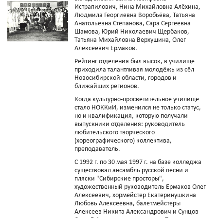
Истрапилович, Нина Михайловна Алёхина,
Людмила Георгиевна Воробьёва, Татьяна
Анатольевна Степанова, Сара Сергеевна
Шамова, Юрий Николаевич Щербаков,
Татьяна Михайловна Верхушина, Олег
Алексеевич Ермаков.
Рейтинг отделения был высок, в училище
приходила талантливая молодёжь из сёл
Новосибирской области, городов и
ближайших регионов.
Когда культурно-просветительное училище
стало НОККиИ, изменился не только статус,
но и квалификация, которую получали
выпускники отделения: руководитель
любительского творческого
(хореографического) коллектива,
преподаватель.
С 1992 г. по 30 мая 1997 г. на базе колледжа
существовал ансамбль русской песни и
пляски "Сибирские просторы",
художественный руководитель Ермаков Олег
Алексеевич, хормейстер Екатеринушкина
Любовь Алексеевна, балетмейстеры
Алексеев Никита Александрович и Сунцов