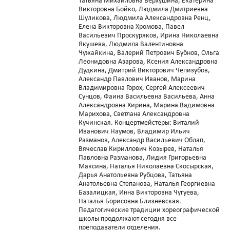
Татьяна Михайловна Верхушина, Екатерина
Викторовна Бойко, Людмила Дмитриевна
Шуликова, Людмила Александровна Ренц,
Елена Викторовна Хромова, Павел
Васильевич Проскуряков, Ирина Николаевна
Якушева, Людмила Валентиновна
Чужайкина, Валерий Петрович Бубнов, Ольга
Леонидовна Азарова, Ксения Александровна
Дудкина, Дмитрий Викторович Чепизубов,
Александр Павлович Иванов, Марина
Владимировна Горох, Сергей Алексеевич
Сунцов, Фаина Васильевна Васильева, Анна
Александровна Хирина, Марина Вадимовна
Марихова, Светлана Александровна
Кучинская. Концертмейстеры: Виталий
Иванович Наумов, Владимир Ильич
Разманов, Александр Васильевич Облап,
Вячеслав Кириллович Козырев, Наталья
Павловна Разманова, Лидия Григорьевна
Максина, Наталья Николаевна Скосырская,
Дарья Анатольевна Рубцова, Татьяна
Анатольевна Степанова, Наталья Георгиевна
Базалицкая, Инна Викторовна Чугуева,
Наталья Борисовна Близневская.
Педагогические традиции хореографической
школы продолжают сегодня все
преподаватели отделения.