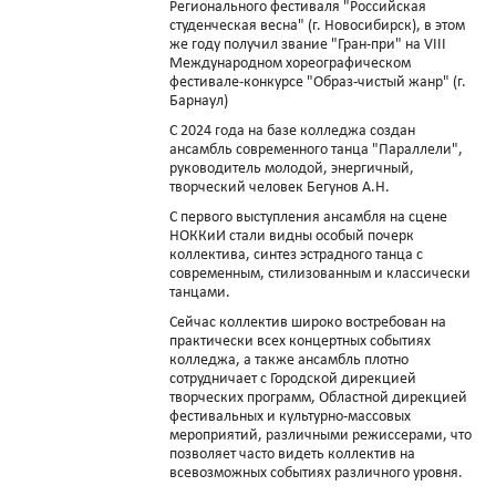
Регионального фестиваля "Российская
студенческая весна" (г. Новосибирск), в этом
же году получил звание "Гран-при" на VIII
Международном хореографическом
фестивале-конкурсе "Образ-чистый жанр" (г.
Барнаул)
С 2024 года на базе колледжа создан
ансамбль современного танца "Параллели",
руководитель молодой, энергичный,
творческий человек Бегунов А.Н.
С первого выступления ансамбля на сцене
НОККиИ стали видны особый почерк
коллектива, синтез эстрадного танца с
современным, стилизованным и классически
танцами.
Сейчас коллектив широко востребован на
практически всех концертных событиях
колледжа, а также ансамбль плотно
сотрудничает с Городской дирекцией
творческих программ, Областной дирекцией
фестивальных и культурно-массовых
мероприятий, различными режиссерами, что
позволяет часто видеть коллектив на
всевозможных событиях различного уровня.