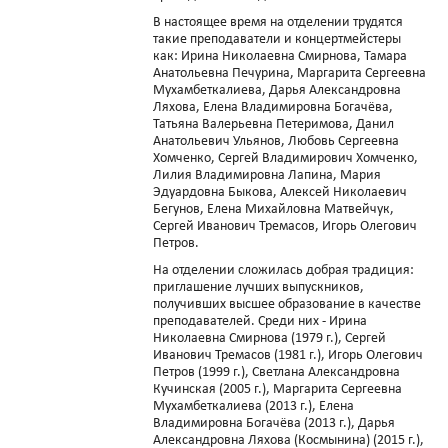
В настоящее время на отделении трудятся
такие преподаватели и концертмейстеры
как: Ирина Николаевна Смирнова, Тамара
Анатольевна Печурина, Маргарита Сергеевна
Мухамбеткалиева, Дарья Александровна
Ляхова, Елена Владимировна Богачёва,
Татьяна Валерьевна Петеримова, Данил
Анатольевич Ульянов, Любовь Сергеевна
Хомченко, Сергей Владимирович Хомченко,
Лилия Владимировна Лапина, Мария
Эдуардовна Быкова, Алексей Николаевич
Бегунов, Елена Михайловна Матвейчук,
Сергей Иванович Тремасов, Игорь Олегович
Петров.
На отделении сложилась добрая традиция:
приглашение лучших выпускников,
получивших высшее образование в качестве
преподавателей. Среди них - Ирина
Николаевна Смирнова (1979 г.), Сергей
Иванович Тремасов (1981 г.), Игорь Олегович
Петров (1999 г.), Светлана Александровна
Кучинская (2005 г.), Маргарита Сергеевна
Мухамбеткалиева (2013 г.), Елена
Владимировна Богачёва (2013 г.), Дарья
Александровна Ляхова (Космынина) (2015 г.),