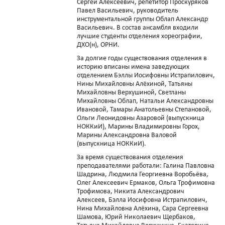
Сергей Алексеевич, репетитор Проскуряков
Павел Васильевич, руководитель
инструментальной группы Облап Александр
Васильевич. В состав ансамбля входили
лучшие студенты отделения хореографии,
ДХО(н), ОРНИ.
За долгие годы существования отделения в
историю вписаны имена заведующих
отделением Бэллы Иосифовны Истрапилович,
Нины Михайловны Алёхиной, Татьяны
Михайловны Верхушиной, Светланы
Михайловны Облап, Натальи Александровны
Ивановой, Тамары Анатольевны Степановой,
Ольги Леонидовны Азаровой (выпускница
НОККиИ), Марины Владимировны Горох,
Марины Александровна Валовой
(выпускница НОККиИ).
За время существования отделения
преподавателями работали: Галина Павловна
Шадрина, Людмила Георгиевна Воробьёва,
Олег Алексеевич Ермаков, Ольга Трофимовна
Трофимова, Никита Александрович
Алексеев, Бэлла Иосифовна Истрапилович,
Нина Михайловна Алёхина, Сара Сергеевна
Шамова, Юрий Николаевич Щербаков,