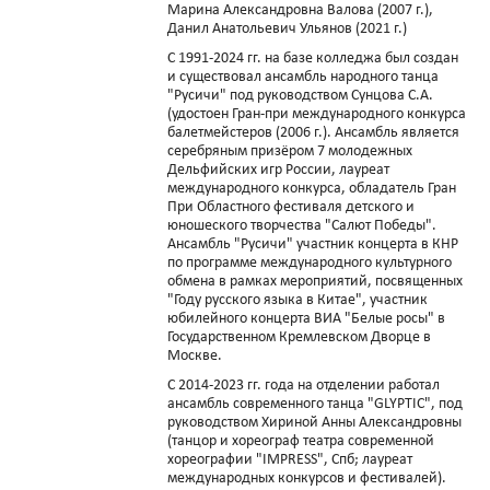
Марина Александровна Валова (2007 г.),
Данил Анатольевич Ульянов (2021 г.)
С 1991-2024 гг. на базе колледжа был создан
и существовал ансамбль народного танца
"Русичи" под руководством Сунцова С.А.
(удостоен Гран-при международного конкурса
балетмейстеров (2006 г.). Ансамбль является
серебряным призёром 7 молодежных
Дельфийских игр России, лауреат
международного конкурса, обладатель Гран
При Областного фестиваля детского и
юношеского творчества "Салют Победы".
Ансамбль "Русичи" участник концерта в КНР
по программе международного культурного
обмена в рамках мероприятий, посвященных
"Году русского языка в Китае", участник
юбилейного концерта ВИА "Белые росы" в
Государственном Кремлевском Дворце в
Москве.
С 2014-2023 гг. года на отделении работал
ансамбль современного танца "GLYPTIC", под
руководством Хириной Анны Александровны
(танцор и хореограф театра современной
хореографии "IMPRESS", Спб; лауреат
международных конкурсов и фестивалей).