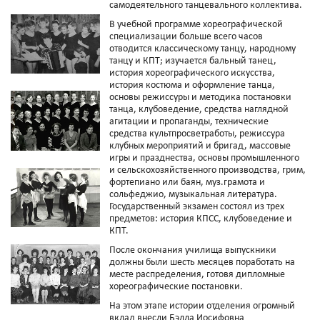
самодеятельного танцевального коллектива.
В учебной программе хореографической
специализации больше всего часов
отводится классическому танцу, народному
танцу и КПТ; изучается бальный танец,
история хореографического искусства,
история костюма и оформление танца,
основы режиссуры и методика постановки
танца, клубоведение, средства наглядной
агитации и пропаганды, технические
средства культпросветработы, режиссура
клубных мероприятий и бригад, массовые
игры и празднества, основы промышленного
и сельскохозяйственного производства, грим,
фортепиано или баян, муз.грамота и
сольфеджио, музыкальная литература.
Государственный экзамен состоял из трех
предметов: история КПСС, клубоведение и
КПТ.
После окончания училища выпускники
должны были шесть месяцев поработать на
месте распределения, готовя дипломные
хореографические постановки.
На этом этапе истории отделения огромный
вклад внесли Бэлла Иосифовна