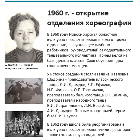
1960 г. - открытие
отделения хореографии
В 1960 году Новосибирская областная
культурно-просветительная школа открыла
отделение, выпускающее клубных
работников, руководителей самодеятельного
танцевального коллектива. Приём вёлся на
базе десяти классов. Срок обучения - два
Шадрина Г.П. - первая
года и шесть месяцев.
заведующая отделением
У истоков создания стояли Галина Павловна
Шадрина - преподаватель классического
танца, Л.И. Давыдов, Е.П. Ефимов,
И.Б. Фирсова, О.Б. Трофимова,
преподаватель бального танца О.Т. Зимина,
преподаватели народного танца
Б.И. Истрапилович, Л.Н. Беззубик,
А.И. Давыдов. Первым концертмейстером
был В.И. Наумов.
В 1962 году школа была реорганизована в
культурно-просветительное училище, которое
также готовило руководителей