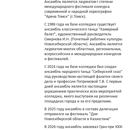
Ансамбль является лауреатом I степени
международного фестиваля конкурса
современной и народной хореографии
"Арена Томск" (г.Томск).
С 1986 года на базе колледжа существует
ансамбль классического танца "Камерный
балет", художественный руководитель
Смирнова И.Н. (Почетный работник культуры
Новосибирской области). Ансамбль является
лауреатом многих областных, региональных,
всероссийских и международных конкурсов
и фестивалей.
С 2024 года на базе колледжа был создан
ансамбль народного танца "Сибирский сказ"
под руководством настоящей фанатки своего
дела и профессии Петримовой Т.В. С первых
дней ансамбль является настоящим
украшением практически всех мероприятий
колледжа, много выступаем на различных
площадках города и за его пределами.
В 2025 году ансамбль в составе делегации
отправился на фестиваль "Дни
Новосибирской области в Казахстане"
В 2026 году ансамбль завоевал Гран-при XXXI