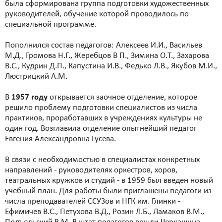
была сформирована группа подготовки художественных
руководителей, обучение которой проводилось по
специальной программе.
Пополнился состав педагогов: Алексеев И.И., Васильев
М.Д., Громова Н.Г., Жеребцов В П., Зимина О.Т., Захарова
В.С., Кудрин Д.П., Капустина И.В., Федько Л.В., Якубов М.И.,
Люстрицкий А.М.
В
1957 году
открывается заочное отделение, которое
решило проблему подготовки специалистов из числа
практиков, проработавших в учреждениях культуры не
один год. Возглавила отделение опытнейший педагог
Евгения Александровна Гусева.
В связи с необходимостью в специалистах конкретных
направлений - руководителях оркестров, хоров,
театральных кружков и студий - в 1959 был введен новый
учебный план. Для работы были приглашены педагоги из
числа преподавателей ССУЗов и НГК им. Глинки -
Ефимичев В.С., Петухова В.Д., Розин Л.Б., Ламаков В.М.,