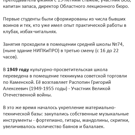
преподаватель физики с 15-летним стажем, участник ВОВ,
капитан запаса, директор Областного лекционного бюро.
Первые студенты были сформированы из числа бывших
воинов и тех, кто уже имел опыт практической работы в
клубах, избах-читальнях.
Занятия проходили в помещении средней школы №74,
(ныне здание НИПКиПРО) в третью смену (с 16 до 22
часов).
В
1949 году
культурно-просветительская школа
переведена в помещение техникума советской торговли
по Каменской. Её возглавляет Распопин Григорий
Алексеевич (1949-1955 годы) - Участник Великой
Отечественной войны.
В это же время началось укрепление материально-
технической базы: закупались собственные музыкальные
инструменты - фортепиано, гитары, мандолины, скрипки,
увеличивалось количество баянов и балалаек.