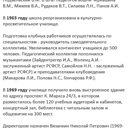
Подъельский В.М. В штат педагогов вошли Черкашина
В.М., Михеев В.А., Рудаков В.Т., Силаева Л.Н., Панов А.И.
В
1963 году
школа реорганизована в культурно-
просветительное училище.
Подготовка клубных работников осуществлялась по
специальностям - руководитель самодеятельного
коллектива. Увеличивался контингент учащихся до 500
человек. Педагогический коллектив пополнился
музыкантами (Зайдентрегер И.А., Жоленц А.И. -
заслуженный артист РСФСР, Самойлов Н.Н. - заслуженный
артист РСФСР) и преподавателями клубоведения
(Макарова Л.И., Попова Н.С., Гончарова Р.Ф.).
В
1969 году
училище получило вновь выстроенное здание
по адресу проспект К. Маркса 24/3, в котором
разместилось более 120 учебных аудиторий и кабинетов,
концертный зал, библиотека с читальным залом и
общежитие на 300 мест.
Директором назначен Вязанкин Николай Петрович (1969-