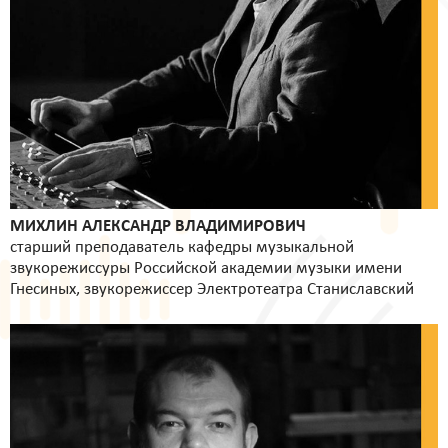
МИХЛИН АЛЕКСАНДР ВЛАДИМИРОВИЧ
старший преподаватель кафедры музыкальной
звукорежиссуры Российской академии музыки имени
Гнесиных, звукорежиссер Электротеатра Станиславский