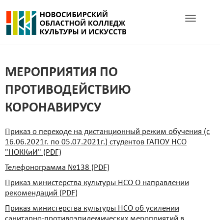
Toggle navig
МЕРОПРИЯТИЯ ПО
ПРОТИВОДЕЙСТВИЮ
КОРОНАВИРУСУ
Приказ о переходе на дистанционный режим обучения (с
16.06.2021г. по 05.07.2021г.) студентов ГАПОУ НСО
"НОККиИ" (PDF)
Телефонограмма №138 (PDF)
Приказ министерства культуры НСО О направлении
рекомендаций (PDF)
Приказ министерства культуры НСО об усилении
санитарно-противоэпидемических мероприятий в