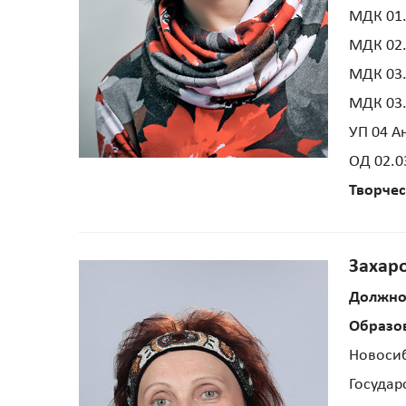
МДК 01.
МДК 02.
МДК 03.
МДК 03.
УП 04 А
ОД 02.0
Творчес
Захар
Должно
Образо
Новосиб
Государ