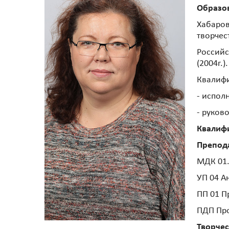
Образо
Хабаров
творчес
Российс
(2004г.).
Квалиф
- испол
- руков
Квалиф
Препод
МДК 01.
УП 04 А
ПП 01 П
ПДП Про
Творчес