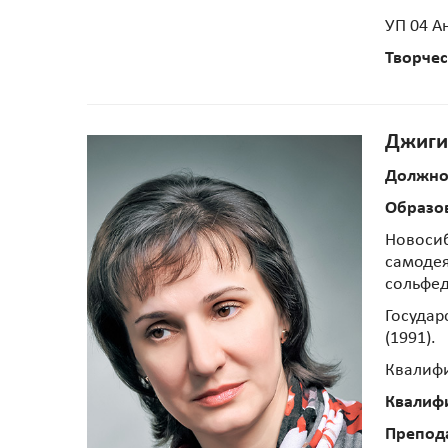
УП 04 А
Творчес
Джиги
Должно
Образо
Новосиб
самодея
сольфед
Государ
(1991).
Квалифи
Квалиф
Препод