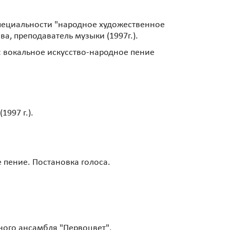
 специальности "народное художественное
а, преподаватель музыки (1997г.).
 вокальное искусство-народное пение
1997 г.).
 пение. Постановка голоса.
ного ансамбля "Первоцвет".