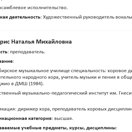
нсамблевое исполнительство.
кая деятельность
: Художественный руководитель вокаль
рис Наталья Михайловна
сть
: преподаватель.
вание
:
ирское музыкальное училище специальность: хоровое д
тельного народного хора, учитель музыки и пения в об
жио в ДМШ (1984).
ственный музыкально-педагогический институт им. Гнес
кация: дирижер хора, преподаватель хоровых дисципли
икационная категория
: высшая.
аваемые учебные предметы, курсы, дисциплины
: