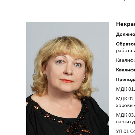
Некра
Должно
Образо
работа 
Квалифи
Квалиф
Препод
МДК 01.
МДК 02.
хоровых
МДК 03.
партиту
УП 01 С