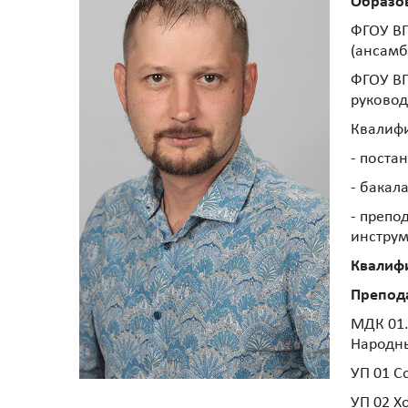
Образо
ФГОУ ВП
(ансамб
ФГОУ ВП
руковод
Квалиф
- поста
- бакала
- препо
инструме
Квалиф
Препод
МДК 01.
Народн
УП 01 С
УП 02 Х