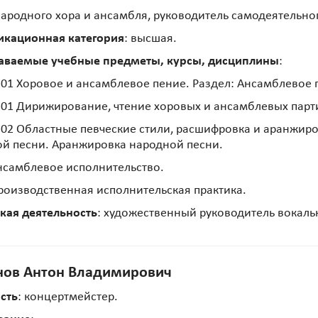
народного хора и ансамбля, руководитель самодеятельног
икационная категория
: высшая.
аваемые учебные предметы, курсы, дисциплины
:
01 Хоровое и ансамблевое пение. Раздел: Ансамблевое 
01 Дирижирование, чтение хоровых и ансамблевых партит
02 Областные певческие стили, расшифровка и аранжир
й песни. Аранжировка народной песни.
нсамблевое исполнительство.
роизводственная исполнительская практика.
кая деятельность
: художественный руководитель вокаль
нов Антон Владимирович
сть
: концертмейстер.