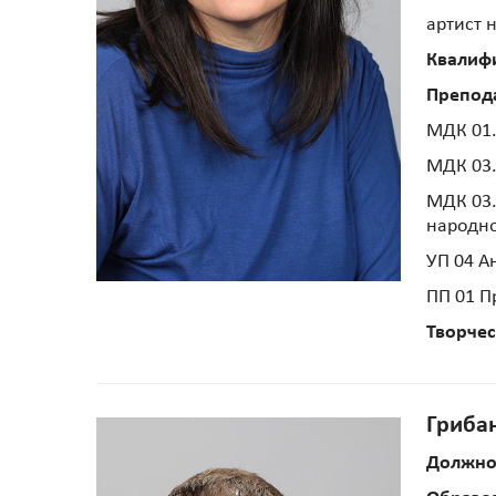
артист 
Квалиф
Препод
МДК 01.
МДК 03.
МДК 03.
народно
УП 04 А
ПП 01 П
Творчес
Гриба
Должно