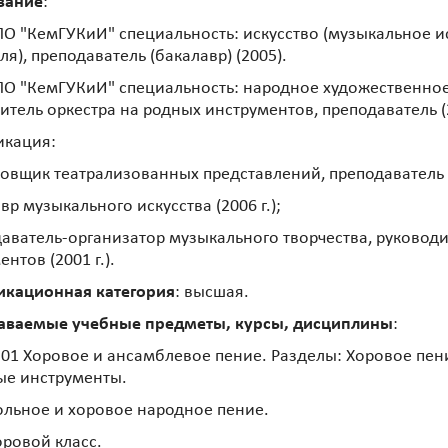
вание
:
О "КемГУКиИ" специальность: искусство (музыкальное ис
ля), преподаватель (бакалавр) (2005).
О "КемГУКиИ" специальность: народное художественное
итель оркестра на родных инструментов, преподаватель (
икация:
новщик театрализованных представлений, преподаватель (2
вр музыкального искусства (2006 г.);
даватель-организатор музыкального творчества, руководи
нтов (2001 г.).
икационная категория
: высшая.
аваемые учебные предметы, курсы, дисциплины
:
01 Хоровое и ансамблевое пение. Разделы: Хоровое пен
ые инструменты.
ольное и хоровое народное пение.
оровой класс.