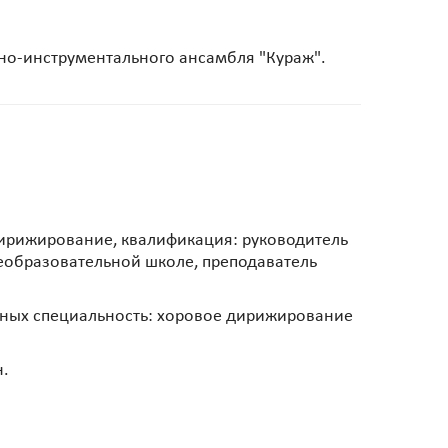
но-инструментального ансамбля "Кураж".
ирижирование, квалификация: руководитель
щеобразовательной школе, преподаватель
иных специальность: хоровое дирижирование
н.