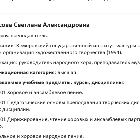
сова Светлана Александровна
сть
: преподаватель.
вание
: Кемеровский государственный институт культуры 
и организация художественного творчества (1994).
кация: руководитель народного хора, преподаватель му
икационная категория
: высшая.
аваемые учебные предметы, курсы, дисциплины
:
01 Хоровое и ансамблевое пение.
01 Педагогические основы преподавания творческих ди
 дисциплин.
01 Дирижирование, чтение хоровых и ансамблевых парти
р.
ольное и хоровое народное пение.