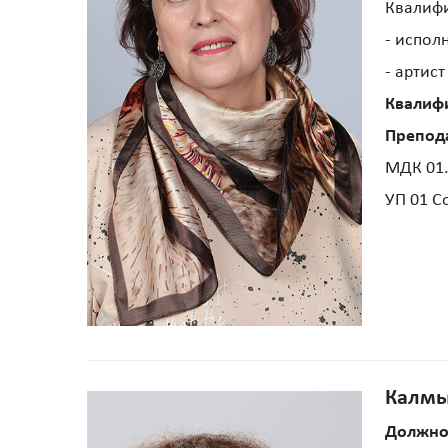
Квалиф
- испол
- артист
Квалиф
Препод
МДК 01.
УП 01 С
Калмы
Должно