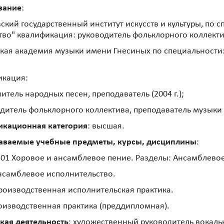
вание
:
ский государственный институт искусств и культуры, по
тво" квалификация: руководитель фольклорного коллектив
кая академия музыки имени Гнесиных по специальности:
икация:
нитель народных песен, преподаватель (2004 г.);
одитель фольклорного коллектива, преподаватель музыки (
икационная категория
: высшая.
аваемые учебные предметы, курсы, дисциплины
:
01 Хоровое и ансамблевое пение. Разделы: Ансамблевое
нсамблевое исполнительство.
роизводственная исполнительская практика.
изводственная практика (преддипломная).
кая деятельность
: художественный руководитель вокаль