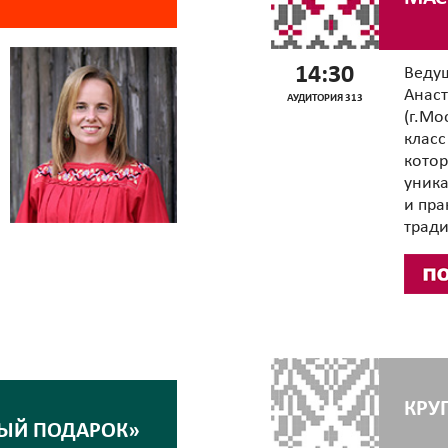
14:30
Веду
Анас
АУДИТОРИЯ 313
(г.Мо
класс
кото
уник
и пра
трад
КРУ
НЫЙ ПОДАРОК»