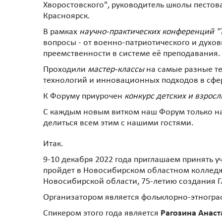
Хворостовского", руководитель школы пестов
Красноярск.
В рамках
научно-практических конференций "
вопросы - от военно-патриотического и духо
преемственности в системе её преподавания.
Проходили
мастер-классы
на самые разные т
технологий и инновационных подходов в сфе
К Форуму приурочен
конкурс детских и взрос
С каждым новым витком наш Форум только наб
делиться всем этим с нашими гостями.
Итак.
9-10 декабря 2022 года приглашаем принять у
пройдет в Новосибирском областном колледже
Новосибирской области, 75-летию создания 
Организатором является фольклорно-этногра
Спикером этого года является
Рагозина Анас