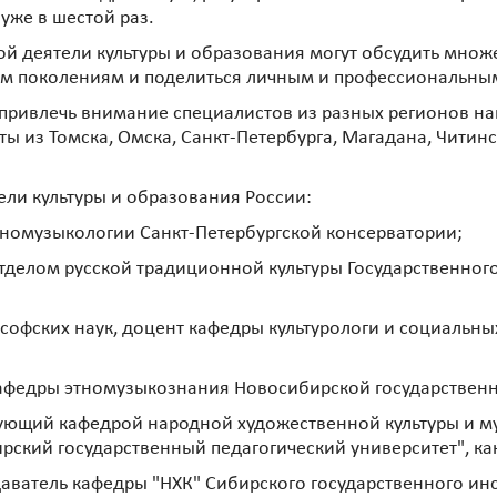
 уже в шестой раз.
ой деятели культуры и образования могут обсудить множ
м поколениям и поделиться личным и профессиональным
 привлечь внимание специалистов из разных регионов н
ы из Томска, Омска, Санкт-Петербурга, Магадана, Читинс
ели культуры и образования России:
тномузыкологии Санкт-Петербургской консерватории;
тделом русской традиционной культуры Государственног
ософских наук, доцент кафедры культурологи и социальн
кафедры этномузыкознания Новосибирской государствен
дующий кафедрой народной художественной культуры и м
кий государственный педагогический университет", кан
даватель кафедры "НХК" Сибирского государственного ин