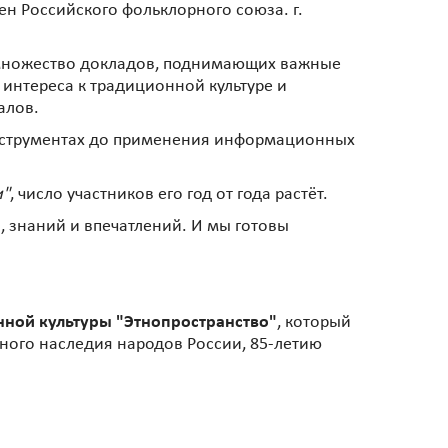
н Российского фольклорного союза. г.
множество докладов, поднимающих важные
интереса к традиционной культуре и
алов.
инструментах до применения информационных
и"
, число участников его год от года растёт.
 знаний и впечатлений. И мы готовы
ной культуры "Этнопространство"
, который
рного наследия народов России, 85-летию