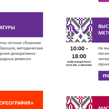
ВЫС
АТУРЫ
МЕТ
лены нотные сборники
10:00 -
бразцов, методическая
На вы
делия декоративно-
песен
18:00
ародных ремесел.
литер
ФОЙЕ КОНЦЕРТНОГО
прокл
ЗАЛА ИМ. А.ИВАНОВА
ХОРЕОГРАФИЯ»
МАС