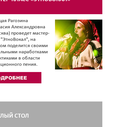
щая Рагозина
тасия Александровна
сква) проведет мастер-
 "ЭтноВокал", на
ром поделится своими
альными наработками
ктиками в области
иционного пения.
ГЛЫЙ СТОЛ