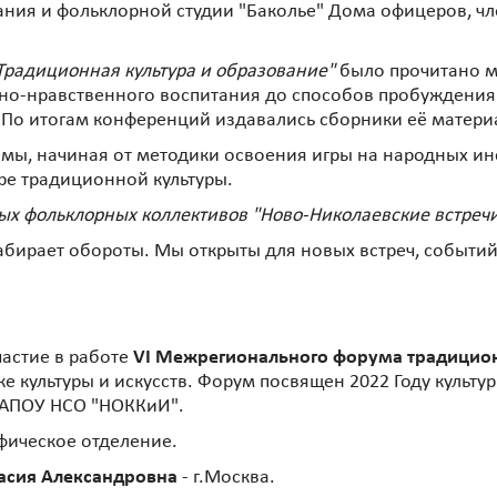
ания и фольклорной студии "Баколье" Дома офицеров, чле
Традиционная культура и образование"
было прочитано 
вно-нравственного воспитания до способов пробуждения 
 По итогам конференций издавались сборники её матери
емы, начиная от методики освоения игры на народных 
ре традиционной культуры.
лых фольклорных коллективов "Ново-Николаевские встреч
ирает обороты. Мы открыты для новых встреч, событий,
частие в работе
VI Межрегионального форума традицион
 культуры и искусств. Форум посвящен 2022 Году культу
ГАПОУ НСО "НОККиИ".
фическое отделение.
тасия Александровна
- г.Москва.