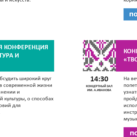
ы и искусств.
корн
Я КОНФЕРЕНЦИЯ
КОН
ТУРА И
«ТВ
14:30
бсудить широкий круг
На ве
 в современной жизни
попет
КОНЦЕРТНЫЙ ЗАЛ
ИМ. А.ИВАНОВА
анении и
узнат
 культуры, о способах
пройд
овий для
испол
.
инстр
музы