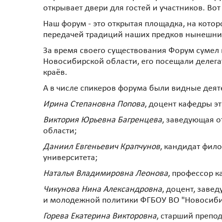
открывает двери для гостей и участников. Вот
Наш форум - это открытая площадка, на котор
передачей традиций наших предков нынешни
За время своего существования Форум сумел
Новосибирской области, его посещали делегат
краёв.
А в числе спикеров форума были видные деят
Ирина Степановна Попова
, доцент кафедры э
Виктория Юрьевна Багренцева
, заведующая о
области;
Даниил Евгеньевич Крапчунов
, кандидат фил
университета;
Наталья Владимировна Леонова
, профессор 
Чикунова Нина Александровна
, доцент, заве
и молодежной политики ФГБОУ ВО "Новосибирс
Горева Екатерина Викторовна
, старший препо