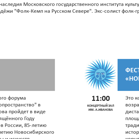
наследия Московского государственного института культу
ёжи "Фолк-Кемп на Русском Севере". Экс-солист фолк-гр
ФЕС
«НО
11:00
ого форума
Это к
опространство" в
возра
КОНЦЕРТНЫЙ ЗАЛ
ИМ. А.ИВАНОВА
ова пройдет в виде
диста
ящённого Году
площ
в России, 85-летию
тради
летию Новосибирского
истор