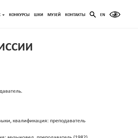
Ж
КОНКУРСЫ
ШКИ
МУЗЕЙ
КОНТАКТЫ
EN
ИССИИ
даватель.
зыки, квалификация: преподаватель
я: музыковед, преподаватель (1982).