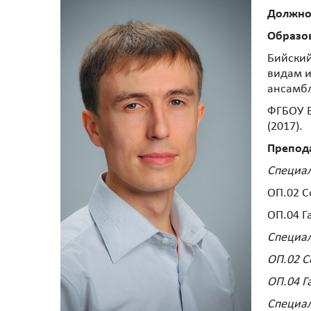
Должно
Образо
Бийский
видам и
ансамбл
ФГБОУ В
(2017).
Препод
Специал
ОП.02 
ОП.04 
Специал
ОП.02 
ОП.04 Г
Специал