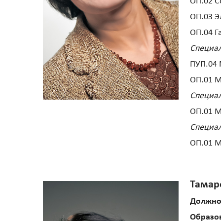
ОП.02 
ОП.03 Э
ОП.04 
Специал
ПУП.04 
ОП.01 М
Специал
ОП.01 М
Специал
ОП.01 М
Тамар
Должно
Образо