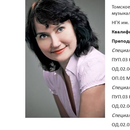
Томское
музыкал
НГК им.
Квалиф
Препод
Специал
ПУП.03 
ОД.02.0
ОП.01 М
Специал
ПУП.03 
ОД.02.0
Специал
ОД.02.0