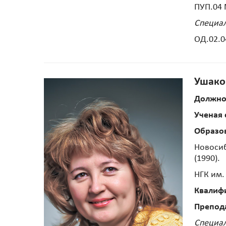
ПУП.04 
Специал
ОД.02.0
Ушако
Должно
Ученая 
Образо
Новосиб
(1990).
НГК им.
Квалиф
Препод
Специал