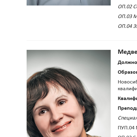
ОП.02 
ОП.03 М
ОП.04 Э
Медве
Должно
Образо
Новосиб
квалифи
Квалиф
Препод
Специал
ПУП.04 