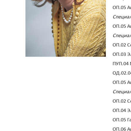
ОП.05 А
Специал
ОП.05 А
Специал
ОП.02 
ОП.03 Э
ПУП.04 
ОД.02.0
ОП.05 А
Специал
ОП.02 
ОП.04 Э
ОП.05 
ОП.06 А