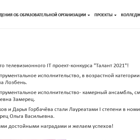
ДЕНИЯ ОБ ОБРАЗОВАТЕЛЬНОЙ ОРГАНИЗАЦИИ
ПРОЕКТЫ
КОЛЛЕД
о телевизионного IT проект-конкурса "Талант 2021"!
рументальное исполнительство, в возрастной категории о
на Лозбень.
струментальное исполнительство- камерный ансамбль, с
ьевна Замерец.
ов и Дарья Горбачёва стали Лауреатами I степени в ном
ерец Ольга Васильевна.
тими достойными наградами и желаем успехов!