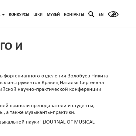
Ж
КОНКУРСЫ
ШКИ
МУЗЕЙ
КОНТАКТЫ
EN
ГО И
ль фортепианного отделения Волобуев Никита
ных инструментов Кравец Наталья Сергеевна
ссийской научно-практической конференции
ней приняли преподаватели и студенты,
ы, а также музыканты-практики.
зыкальной науки" (JOURNAL OF MUSICAL