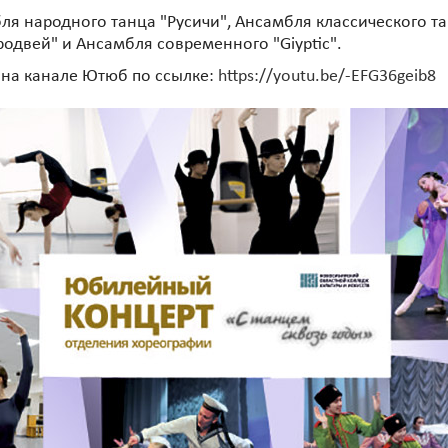
я народного танца "Русичи", Ансамбля классического т
родвей" и Ансамбля современного "Giyptic".
на канале Ютюб по ссылке:
https://youtu.be/-EFG36geib8