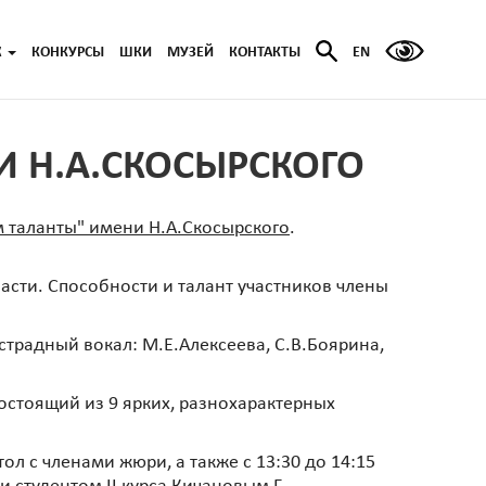
Ж
КОНКУРСЫ
ШКИ
МУЗЕЙ
КОНТАКТЫ
EN
 Н.А.СКОСЫРСКОГО
 таланты" имени Н.А.Скосырского
.
асти. Способности и талант участников члены
традный вокал: М.Е.Алексеева, С.В.Боярина,
остоящий из 9 ярких, разнохарактерных
л с членами жюри, а также с 13:30 до 14:15