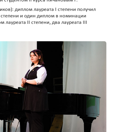
и студентом II курса Кичановым Г.
ков): диплом лауреата I степени получил
II степени и один диплом в номинации
лауреата II степени, два лауреата III