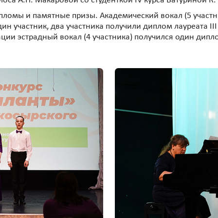
оса А.Н. Макаровой со студенткой IV курса Батуриной К. 
пломы и памятные призы. Академический вокал (5 участни
один участник, два участника получили диплом лауреата I
ии эстрадный вокал (4 участника) получился один диплом 