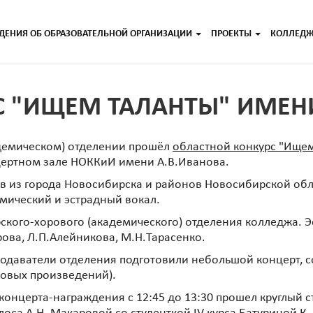
ДЕНИЯ ОБ ОБРАЗОВАТЕЛЬНОЙ ОРГАНИЗАЦИИ
ПРОЕКТЫ
КОЛЛЕД
 "ИЩЕМ ТАЛАНТЫ" ИМЕНИ
адемическом) отделении прошёл
областной конкурс "Ищем
цертном зале НОККиИ имени А.В.Иванова.
ов из города Новосибирска и районов Новосибирской обл
мический и эстрадный вокал.
кого-хорового (академического) отделения колледжа. Эс
рова, Л.П.Алейникова, М.Н.Тарасенко.
еподаватели отделения подготовили небольшой концерт, с
ровых произведений).
нцерта-награждения с 12:45 до 13:30 прошел круглый сто