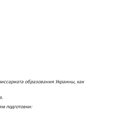
миссариата образования Украины, как
а.
м подготовки: