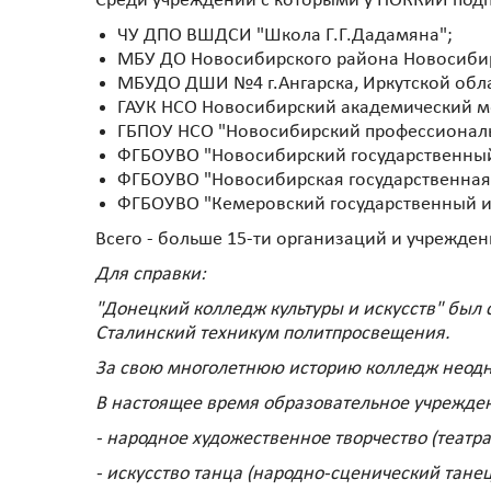
Среди учреждений с которыми у НОККиИ подп
ЧУ ДПО ВШДСИ "Школа Г.Г.Дадамяна";
МБУ ДО Новосибирского района Новосибирс
МБУДО ДШИ №4 г.Ангарска, Иркутской обл
ГАУК НСО Новосибирский академический мо
ГБПОУ НСО "Новосибирский профессиональ
ФГБОУВО "Новосибирский государственный
ФГБОУВО "Новосибирская государственная
ФГБОУВО "Кемеровский государственный ин
Всего - больше 15-ти организаций и учрежден
Для справки:
"Донецкий колледж культуры и искусств" был 
Сталинский техникум политпросвещения.
За свою многолетнюю историю колледж неодн
В настоящее время образовательное учрежде
- народное художественное творчество (театра
- искусство танца (народно-сценический танец