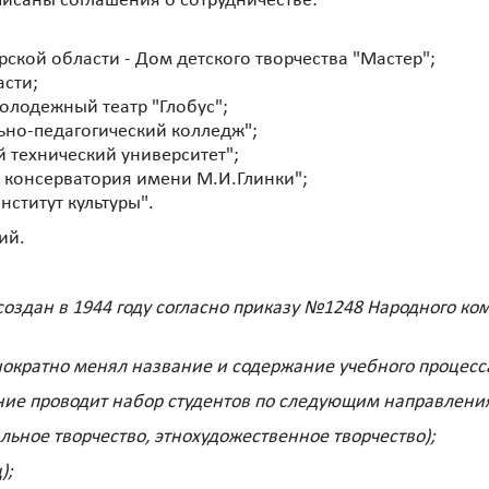
исаны соглашения о сотрудничестве:
кой области - Дом детского творчества "Мастер";
асти;
лодежный театр "Глобус";
но-педагогический колледж";
 технический университет";
 консерватория имени М.И.Глинки";
ститут культуры".
ий.
создан в 1944 году согласно приказу №1248 Народного ко
ократно менял название и содержание учебного процесс
ние проводит набор студентов по следующим направления
льное творчество, этнохудожественное творчество);
);