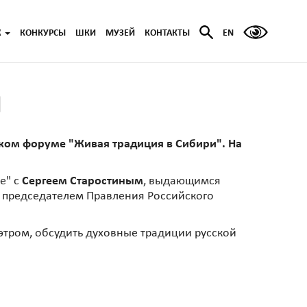
Ж
КОНКУРСЫ
ШКИ
МУЗЕЙ
КОНТАКТЫ
EN
И
ском форуме "Живая традиция в Сибири". На
е" с
Сергеем Старостиным
, выдающимся
, председателем Правления Российского
этром, обсудить духовные традиции русской