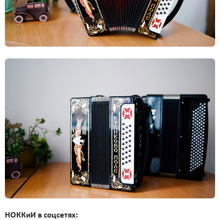
НОККиИ в соцсетях: