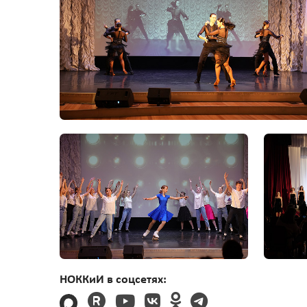
НОККиИ в соцсетях: