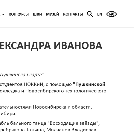
Ж
КОНКУРСЫ
ШКИ
МУЗЕЙ
КОНТАКТЫ
EN
АЛЕКСАНДРА ИВАНОВА
Пушкинская карта".
о студентов НОККиИ, с помощью
"Пушкинской
колледжа и Новосибирского технологического
ательностями Новосибирска и области,
Сибири.
мбль бального танца "Восходящие звёзды",
Серебрякова Татьяна, Молчанов Владислав.