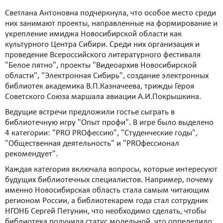
Светлана Антоновна подчеркнула, что особое место среди
них занимают проекты, направленные на формирование и
укрепление имиджа Новосибирской области как
культурного Центра Сибири. Среди них организация и
проведение Всероссийского литературного фестиваля
"Белое пятно", проекты "Видеоархив Новосибирской
области", "Электронная Сибирь", создание электронных
библиотек академика В.П.Казначеева, трижды Героя
Советского Союза маршала авиации А.И.Покрышкина.
Ведущие встречи предложили гостье сыграть в
библиотечную игру "Опыт профи". В игре было выделено
4 категории: "PRO PROфессию", "Студенческие годы",
"Общественная деятельность" и "PROфессионал
рекомендует".
Каждая категория включала вопросы, которые интересуют
будущих библиотечных специалистов. Например, почему
именно Новосибирская область стала самым читающим
регионом России, а библиотекарем года стал сотрудник
НГОНБ Сергей Петунин, что необходимо сделать, чтобы
библиотека получила статус модельной, что определило