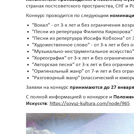
странах постсоветского пространства, СНГ и
Конкурс проводится по следующим
номинац
"Вокал" - от 3-х лет и без ограничения возр
"Песни из репертуара Филиппа Киркорова" о
"Песни из репертуара Иосифа Кобзона" от 3
"Художественное слово" - от 3-х лет и без 
"Музыкально-инструментальное искусство" -
"Хореография" от 3-х лет и без ограничения
"Авторская песня" от 3-х лет и без огранич
"Оригинальный жанр" от 7-и лет и без огра
"Разговорный жанр" (классический и юморис
Заявки на конкурс
принимаются до 27 января
С полной информацией о конкурсе и
Положе
Искусств
:
https://soyuz-kultura.com/node/965