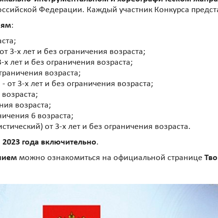
 Российской Федерации. Каждый участник Конкурса предс
иям
:
аста;
т 3-х лет и без ограничения возраста;
-х лет и без ограничения возраста;
ограничения возраста;
 от 3-х лет и без ограничения возраста;
 возраста;
ения возраста;
ничения 6 возраста;
тический) от 3-х лет и без ограничения возраста.
 2023 года включительно
.
нием
можно ознакомиться на официальной странице
Тво