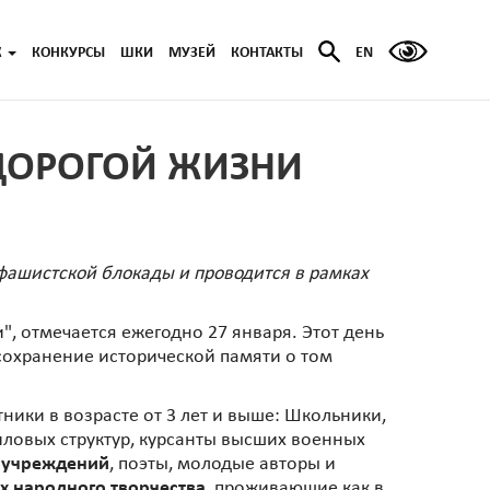
Ж
КОНКУРСЫ
ШКИ
МУЗЕЙ
КОНТАКТЫ
EN
"ДОРОГОЙ ЖИЗНИ
фашистской блокады и проводится в рамках
, отмечается ежегодно 27 января. Этот день
сохранение исторической памяти о том
ники в возрасте от 3 лет и выше: Школьники,
силовых структур, курсанты высших военных
х учреждений
, поэты, молодые авторы и
 народного творчества
, проживающие как в