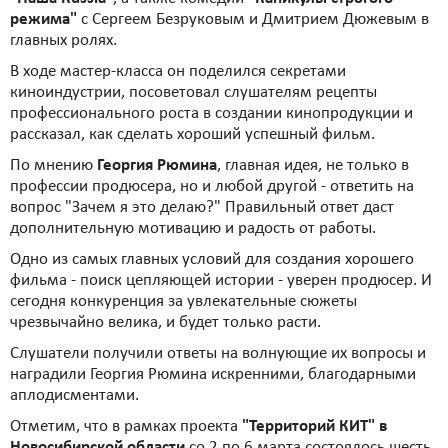
режима"
с Сергеем Безруковым и Дмитрием Дюжевым в
главных ролях.
В ходе мастер-класса он поделился секретами
киноиндустрии, посоветовал слушателям рецепты
профессионального роста в создании кинопродукции и
рассказал, как сделать хороший успешный фильм.
По мнению
Георгия Рюмина
, главная идея, не только в
профессии продюсера, но и любой другой - ответить на
вопрос "Зачем я это делаю?" Правильный ответ даст
дополнительную мотивацию и радость от работы.
Одно из самых главных условий для создания хорошего
фильма - поиск цепляющей истории - уверен продюсер. И
сегодня конкуренция за увлекательные сюжеты
чрезвычайно велика, и будет только расти.
Слушатели получили ответы на волнующие их вопросы и
наградили Георгия Рюмина искренними, благодарными
аплодисментами.
Отметим, что в рамках проекта
"Территорий КИТ" в
Новосибирской области
со 2 по 6 марта состоялось шесть