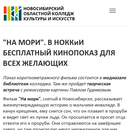
Toggle navig
"НА МОРИ". В НОККиИ
БЕСПЛАТНЫЙ КИНОПОКАЗ ДЛЯ
ВСЕХ ЖЕЛАЮЩИХ
Показ короткометражного фильма состоится в
медиазале
библиотеки
колледжа. Там же пройдет
творческая
встреча
с режиссером картины Павлом Гудимовым.
Фильм
"На мори"
, снятый в Новосибирске, рассказывает
жизнеутверждающую историю о мальчике-инвалиде. В
канун крещения, ему снится сон, что он плавает в проруби
и видит свет из лунки льда. Он просыпается и просит отца
отвезти его к проруби. Они отправляются на замёрзшее
озеро, но там происходит нечто неожиданное для них