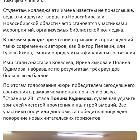
Тимофея Лапшина.
Студентам колледжа эти имена известны не понаслышке,
ведь эти и другие творцы из Новосибирска и
Новосибирской области часто становятся участниками
мероприятий, организуемых библиотекой колледжа.
В
третьем раунде
при чтении отрывков из произведений
таких современных авторов, как Виктор Пелевин, или
Гузель Яхина, смогли определиться финалисты состязания.
Ими стали Анастасия Ковалёва, Ирина Зыкова и Полина
Кудимова, набравшие по результатам трёх раундов
больше всех баллов.
По итогам голосования жюри победителем сегодняшнего
состязания в рамках чемпионата по чтению вслух
"Страница 23" стала
Полина Кудимова
, сумевшая удивить
зрителей чистотой прочтения и палитрой эмоций. Все
участники получили дипломы, а победительницу ждет
покорение новых читательских горизонтов.