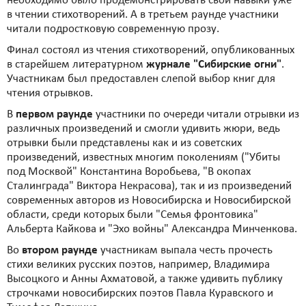
необходимо было продемонстрировать свои навыки уже
в чтении стихотворений. А в третьем раунде участники
читали подростковую современную прозу.
Финал состоял из чтения стихотворений, опубликованных
в старейшем литературном
журнале "Сибирские огни"
.
Участникам был предоставлен слепой выбор книг для
чтения отрывков.
В
первом раунде
участники по очереди читали отрывки из
различных произведений и смогли удивить жюри, ведь
отрывки были представлены как и из советских
произведений, известных многим поколениям ("Убиты
под Москвой" Константина Воробьева, "В окопах
Сталинграда" Виктора Некрасова), так и из произведений
современных авторов из Новосибирска и Новосибирской
области, среди которых были "Семья фронтовика"
Альберта Кайкова и "Эхо войны" Александра Минченкова.
Во
втором раунде
участникам выпала честь прочесть
стихи великих русских поэтов, например, Владимира
Высоцкого и Анны Ахматовой, а также удивить публику
строчками новосибирских поэтов Павла Куравского и