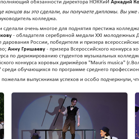
исполняющий обязанности директора НОККиИ
Аркадий К
онце концов вы это сделали, вы получаете дипломы. Вы уж
руководитель колледжа.
 сделали очень многое для поднятия престижа колледжа
лкову
- обладателя серебряной медали XXI молодежных Де
 дарования России, победителя и призера всероссийски
во;
Анну Гришаеву
- призера Всероссийского конкурса хо
урса по дирижированию студентов музыкальных колледжей
йского конкурса хоровых дирижёров "Mauris musica" (г.Во
" среди обучающихся по программе среднего профессио
 пожелали выпускникам успехов и особо подчеркнули, чт