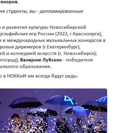
озиоров
.
е не студенты, вы - дипломированные
 и развития культуры Новосибирской
льфийских игр России (2022, г.Красноярск),
х и международных музыкальных конкурсов в
ровых дирижеров (г.Екатеринбург),
 и колледжей искусств (г. Новосибирск);
лгоград);
Валерию Лубских
- победителя
нального образования.
о в НОККиИ им всегда будут рады.