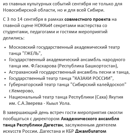
из главных культурных событий сентября не только для
Новосибирской области, но и для всей Сибири.
С 3 по 14 сентября в рамках
совместного проекта
на
главной сцене НОККиИ секретами мастерства со
студентами, педагогами и гостями мероприятий
делились:
Московский государственный академический театр
танца "ГЖЕЛЬ",
Государственный академический ансамбль народного
танца им. Ф.Гаскарова (Республика Башкортостан),
Астраханский государственный ансамбль песни и танца,
Государственный театр танца "КАЗАКИ РОССИИ",
Губернаторский театр танца "Сибирский калейдоскоп"
г.Кемерово,
Национальный театр танца Республики (Саха) Якутия
им. С.А.Зверева - Кыыл Уола.
В завершающий день встреч гости мероприятия смогли
пообщаться с директором
Академического ансамбля
танца Республики Дагестан
, заслуженным деятелем
искусств России, Дагестана и КБР
Джамбулатом