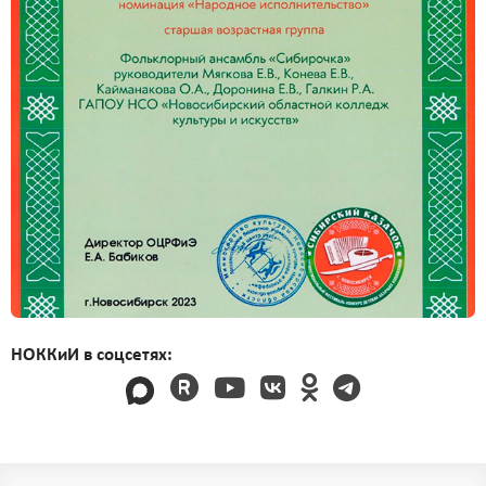
НОККиИ в соцсетях: