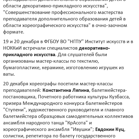
области декоративно-прикладного искусства",
"Совершенствование профессионального мастерства
преподавателя дополнительного образования детей в
области хореографического искусства" в очно-заочном
формате.
19 и 20 декабря в ФГБОУ ВО "НГПУ" Институт искусств и в
НОККиИ встречали специалистов
декоративно-
прикладного искусства
. Для слушателей были
организованы мастер-классы по текстилю,
бумагопластике, керамике, изготовлению игрушек из
ваты.
20 декабря хореографы посетили мастер-классы
преподавателей:
Константина Ляпина
, балетмейстера-
постановщика, Почетного работника культуры Кузбасса,
призера Международного конкурса балетмейстеров
"Ступени", художественного руководителя и главного
балетмейстера образцовых самодеятельных коллективов
ансамбля народного танца "КрАсота" и
хореографического ансамбля "Ивушки";
Евдокии Куц
,
солистки, репетитора по балету государственного