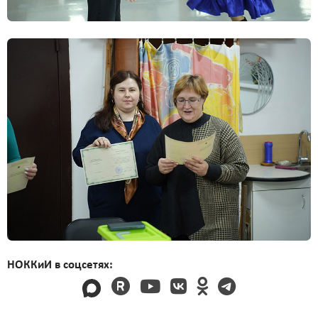
НОККиИ в соцсетях: