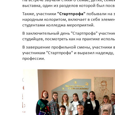
На встрече звучали стихи о семье, детях, се
выставка, один из разделов которой был по
Также, участники
"Стартпрофа"
побывали на з
народным колоритом, включает в себя элемен
студентами колледжа мероприятий.
В заключительный день "Стартпрофа" участни
студийцев, посмотреть как на практике испол
В завершение профильной смены, участники 
участникам "Стартпрофа" и выразил надежду,
профессии.