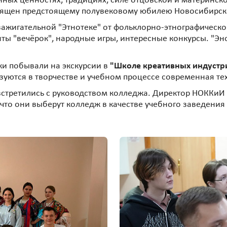
мейных ценностях, традициях, силе отцовской и материн
священ предстоящему полувековому юбилею Новосибирск
ажигательной "Этнотеке" от фольклорно-этнографическо
ты "вечёрок", народные игры, интересные конкурсы. "Эн
ки побывали на экскурсии в
"Школе креативных индуст
ьзуются в творчестве и учебном процессе современная т
встретились с руководством колледжа. Директор НОККиИ
 что они выберут колледж в качестве учебного заведения