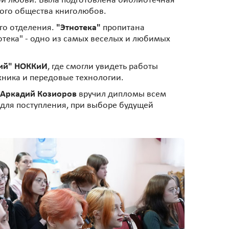
ской любви. Была подготовлена библиотечная
ого общества книголюбов.
го отделения.
"Этнотека"
пропитана
отека" - одно из самых веселых и любимых
рий" НОККиИ
, где смогли увидеть работы
ехника и передовые технологии.
Аркадий Козиоров
вручил дипломы всем
 для поступления, при выборе будущей