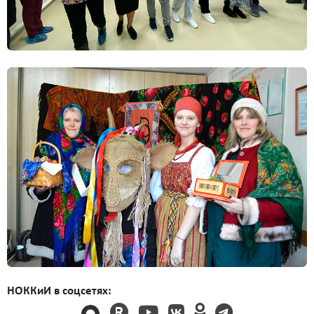
НОККиИ в соцсетях: