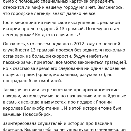
было с помощью специальных карточек определить,
относится ли миф к нашему городу или нет. Выяснилось,
что городские легенды знают далеко не все.
Гость мероприятия начал свое выступления с реальной
истории про легендарный 13 трамвай. Почему он стал
легендарным? Когда это случилось?
Оказалось, что совсем недавно в 2012 году по нелепой
случайности 13 трамвай проехал без водителя несколько
остановок на большой скорости, будучи набитым
пассажирами, при этом, все могло закончиться трагедией,
но к счастью за время его следования ни один человек не
получил травм (кроме, моральных, разумеется), но
пострадало 6 автомобилей.
Также, участники встречи узнали про археологические
находки, используемые не по назначению или найденные
в самых неожиданных местах, про подарок Японии
королеве Великобритании... И в этой истории тоже был
замешан Новосибирск.
Заинтересовала слушателей и история про Василия
Зарезова. Выдавая себя за несуществующего человека, он