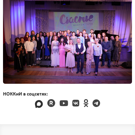
НОККиИ в соцсетях: