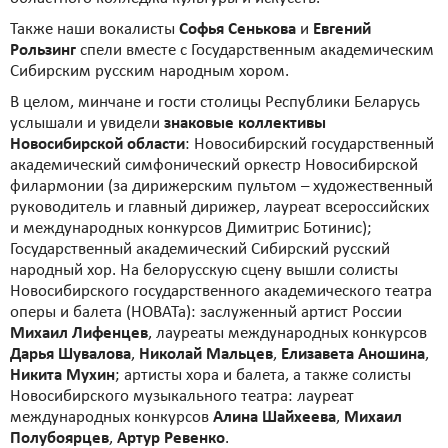
Также наши вокалисты
Софья Сенькова
и
Евгений
Рользинг
спели вместе с Государственным академическим
Сибирским русским народным хором.
В целом, минчане и гости столицы Республики Беларусь
услышали и увидели
знаковые коллективы
Новосибирской области
: Новосибирский государственный
академический симфонический оркестр Новосибирской
филармонии (за дирижерским пультом – художественный
руководитель и главный дирижер, лауреат всероссийских
и международных конкурсов Димитрис Ботинис);
Государственный академический Сибирский русский
народный хор. На белорусскую сцену вышли солисты
Новосибирского государственного академического театра
оперы и балета (НОВАТа): заслуженный артист России
Михаил Лифенцев
, лауреаты международных конкурсов
Дарья Шувалова
,
Николай Мальцев
,
Елизавета Аношина
,
Никита Мухин
; артисты хора и балета, а также солисты
Новосибирского музыкального театра: лауреат
международных конкурсов
Алина Шайхеева
,
Михаил
Полубоярцев
,
Артур Ревенко
.