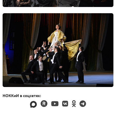
НОККиИ в соцсетях: