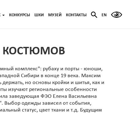
Ж
КОНКУРСЫ
ШКИ
МУЗЕЙ
КОНТАКТЫ
EN
Х КОСТЮМОВ
мный комплекс": рубаху и порты - юноши,
Западной Сибири в конце 19 века. Максим
 держать, но основы кройки и шитья, как и
енты изучают региональные особенности
етила заведующая ФЭО Елена Васильевна
". Выбор одежды зависел от события,
альный статус, цвет ткани и т.д. Будущим