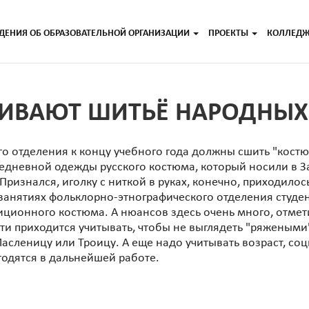
ДЕНИЯ ОБ ОБРАЗОВАТЕЛЬНОЙ ОРГАНИЗАЦИИ
ПРОЕКТЫ
КОЛЛЕД
АИВАЮТ ШИТЬЁ НАРОДНЫ
го отделения к концу учебного года должны сшить "костю
вседневной одежды русского костюма, который носили в 
изнался, иголку с ниткой в руках, конечно, приходилось
х занятиях фольклорно-этнографического отделения студ
диционного костюма. А нюансов здесь очень много, отм
ти приходится учитывать, чтобы не выглядеть "ряжеными
асленицу или Троицу. А еще надо учитывать возраст, соци
годятся в дальнейшей работе.