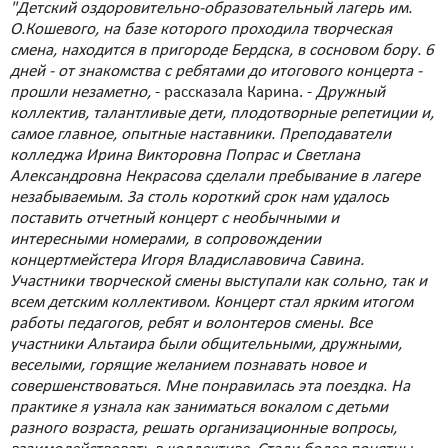
"Детский оздоровительно-образовательный лагерь им.
О.Кошевого, на базе которого проходила творческая
смена, находится в пригороде Бердска, в сосновом бору. 6
дней - от знакомства с ребятами до итогового концерта -
прошли незаметно,
- рассказала Карина. -
Дружный
коллектив, талантливые дети, плодотворные репетиции и,
самое главное, опытные наставники. Преподаватели
колледжа Ирина Викторовна Попрас и Светлана
Александровна Некрасова сделали пребывание в лагере
незабываемым. За столь короткий срок нам удалось
поставить отчетный концерт с необычными и
интересными номерами, в сопровождении
концертмейстера Игоря Владиславовича Савина.
Участники творческой смены выступали как сольно, так и
всем детским коллективом. Концерт стал ярким итогом
работы педагогов, ребят и волонтеров смены. Все
участники Альтаира были общительными, дружными,
веселыми, горящие желанием познавать новое и
совершенствоваться. Мне понравилась эта поездка. На
практике я узнала как заниматься вокалом с детьми
разного возраста, решать организационные вопросы,