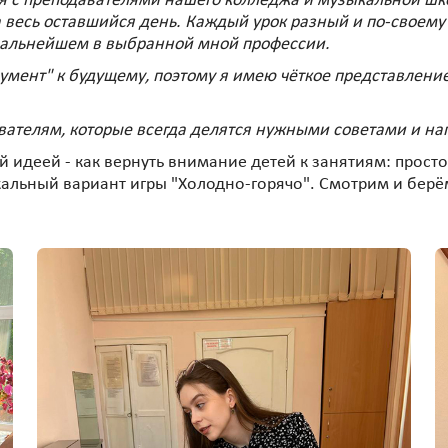
я с преподавателями нашего колледжа и музыкальной шко
 весь оставшийся день. Каждый урок разный и по-своему 
дальнейшем в выбранной мной профессии.
румент" к будущему, поэтому я имею чёткое представление
вателям, которые всегда делятся нужными советами и на
й идеей - как вернуть внимание детей к занятиям: прост
кальный вариант игры "Холодно-горячо". Смотрим и берё