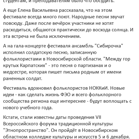
студентам, и преподавателям было что обсудить.
А еще Елена Васильевна рассказала, что на этом
фестивале всегда много поют. Народные песни звучат
повсюду. Даже после вечёрок участники не хотят
расходиться, общаются практически до восхода солнца. И
эта встреча не была исключением.
А на гала-концерте фестиваля ансамбль "Сибирочка"
исполнил солдатскую песню, записанную
фольклористами в Новосибирской области. "Между гор
крутых Карпатских" - это песня о партизанах и о
медсестре, которая пишет письма родным от имени
раненных солдат.
Фестиваль вдохновил фольклористов НОККиИ. Новые
идеи - как сделать жизнь ФЭО и всего фольклорного
сообщества региона еще интереснее - будут воплощать с
нового учебного года.
Кстати, стали известны даты проведения VII
Всероссийского форума традиционной культуры
"Этнопространство". Он пройдёт в Новосибирском
областном колледже культуры и искусств 5 и 6 декабря.