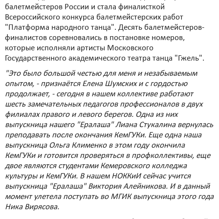
балетмейстеров России и стала финалисткой
Всероссийского конкурса балетмейстерских работ
"Платформа народного танца". Десять балетмейстеров-
финалистов соревновались в постановке номеров,
которые исполняли артисты Московского
Государственного академического театра танца "Гжель".
"Это было большой честью для меня и незабываемым
опытом, - признаётся Елена Шумских и с гордостью
продолжает, - сегодня в нашем коллективе работают
шесть замечательных педагогов профессионалов в двух
филиалах правого и левого берегов. Одна из них
выпускница нашего "Ералаша" Лиана Стукалина вернулась
преподавать после окончания КемГУКи. Еще одна наша
выпускница Ольга Клименко в этом году окончила
КемГУКи и готовится проверяться в профколлективы, еще
двое являются студентами Кемеровского колледжа
культуры и КемГУКи. В нашем НОККиИ сейчас учится
выпускница "Ералаша" Виктория Алейникова. И в данный
момент улетела поступать во МГИК выпускница этого года
Ника Вирясова.