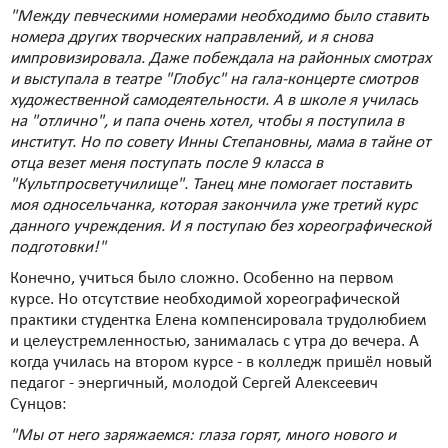
"Между певческими номерами необходимо было ставить
номера других творческих направлений, и я снова
импровизировала. Даже побеждала на районных смотрах
и выступала в театре "Глобус" на гала-концерте смотров
художественной самодеятельности. А в школе я училась
на "отлично", и папа очень хотел, чтобы я поступила в
институт. Но по совету Инны Степановны, мама в тайне от
отца везет меня поступать после 9 класса в
"Культпросветучилище". Танец мне помогает поставить
моя односельчанка, которая закончила уже третий курс
данного учреждения. И я поступаю без хореографической
подготовки!"
Конечно, учиться было сложно. Особенно на первом
курсе. Но отсутствие необходимой хореографической
практики студентка Елена компенсировала трудолюбием
и целеустремленностью, занималась с утра до вечера. А
когда училась на втором курсе - в колледж пришёл новый
педагог - энергичный, молодой Сергей Алексеевич
Сунцов:
"Мы от него заряжаемся: глаза горят, много нового и