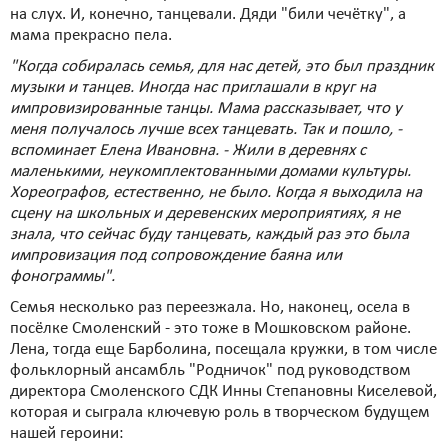
на слух. И, конечно, танцевали. Дяди "били чечётку", а
мама прекрасно пела.
"Когда собиралась семья, для нас детей, это был праздник
музыки и танцев. Иногда нас приглашали в круг на
импровизированные танцы. Мама рассказывает, что у
меня получалось лучше всех танцевать. Так и пошло, -
вспоминает Елена Ивановна. - Жили в деревнях с
маленькими, неукомплектованными домами культуры.
Хореографов, естественно, не было. Когда я выходила на
сцену на школьных и деревенских мероприятиях, я не
знала, что сейчас буду танцевать, каждый раз это была
импровизация под сопровождение баяна или
фонограммы".
Семья несколько раз переезжала. Но, наконец, осела в
посёлке Смоленский - это тоже в Мошковском районе.
Лена, тогда еще Барболина, посещала кружки, в том числе
фольклорный ансамбль "Родничок" под руководством
директора Смоленского СДК Инны Степановны Киселевой,
которая и сыграла ключевую роль в творческом будущем
нашей героини: