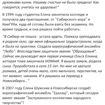
духовками кухни. Нашему счастью не было предела! Как
говорится, учитесь на здоровье!"
В 1994 году студентка Елена закончила колледж и
получила два приглашения: от "Сибирского хора" и
КемГУКи, куда её готовы были взять без экзамена. Но
время трудное, и она решила пойти работать:
"В Сибхор не пошла - устала худеть. Поехала преподавать
в родное село, где меня официально трудоустроили, когда
я была на практике. Создала хореографический ансамбль
"Любо". Впоследствии защитили звание "Образцовый".
Сейчас им руководит моя первая ученица Ольга Елкина,
которая тоже закончила НОККиИ. Я вышла замуж, родила
сына. Проработала в селе 15 лет. Но мне не хватало
размаха, детей очень мало, село мельчало, перспектив, на
тот момент, никаких. И я решаюсь на переезд в
Новосибирск..."
В 2007 году Елена Шумских в Новосибирске создаёт
хореографический ансамбль "Ералаш", который сегодня
имеет звание "Заслуженного коллектива народного
творчества"!