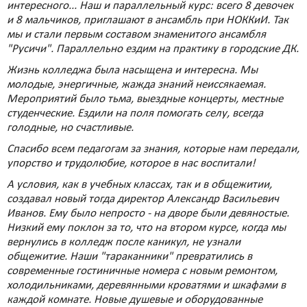
интересного... Наш и параллельный курс: всего 8 девочек
и 8 мальчиков, приглашают в ансамбль при НОККиИ. Так
мы и стали первым составом знаменитого ансамбля
"Русичи". Параллельно ездим на практику в городские ДК.
Жизнь колледжа была насыщена и интересна. Мы
молодые, энергичные, жажда знаний неиссякаемая.
Мероприятий было тьма, выездные концерты, местные
студенческие. Ездили на поля помогать селу, всегда
голодные, но счастливые.
Спасибо всем педагогам за знания, которые нам передали,
упорство и трудолюбие, которое в нас воспитали!
А условия, как в учебных классах, так и в общежитии,
создавал новый тогда директор Александр Васильевич
Иванов. Ему было непросто - на дворе были девяностые.
Низкий ему поклон за то, что на втором курсе, когда мы
вернулись в колледж после каникул, не узнали
общежитие. Наши "тараканники" превратились в
современные гостиничные номера с новым ремонтом,
холодильниками, деревянными кроватями и шкафами в
каждой комнате. Новые душевые и оборудованные