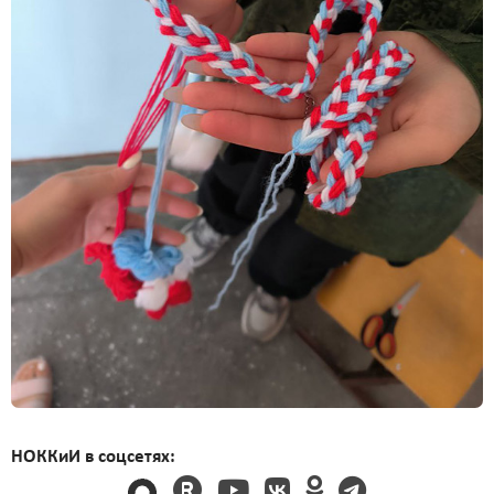
НОККиИ в соцсетях: