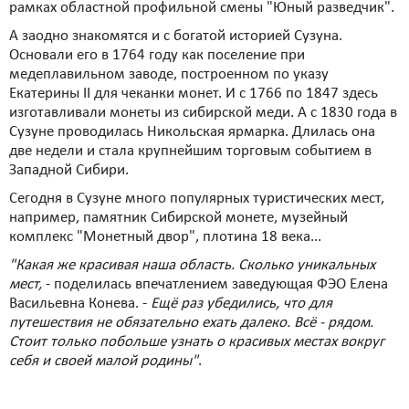
рамках областной профильной смены "Юный разведчик".
А заодно знакомятся и с богатой историей Сузуна.
Основали его в 1764 году как поселение при
медеплавильном заводе, построенном по указу
Екатерины II для чеканки монет. И с 1766 по 1847 здесь
изготавливали монеты из сибирской меди. А с 1830 года в
Сузуне проводилась Никольская ярмарка. Длилась она
две недели и стала крупнейшим торговым событием в
Западной Сибири.
Сегодня в Сузуне много популярных туристических мест,
например, памятник Сибирской монете, музейный
комплекс "Монетный двор", плотина 18 века...
"Какая же красивая наша область. Сколько уникальных
мест,
- поделилась впечатлением заведующая ФЭО Елена
Васильевна Конева. -
Ещё раз убедились, что для
путешествия не обязательно ехать далеко. Всё - рядом.
Стоит только побольше узнать о красивых местах вокруг
себя и своей малой родины"
.