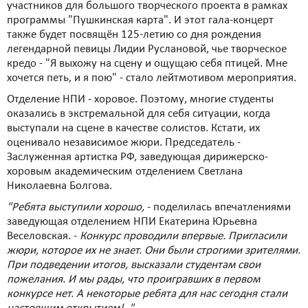
участников для большого творческого проекта в рамках
программы "Пушкинская карта". И этот гала-концерт
также будет посвящён 125-летию со дня рождения
легендарной певицы Лидии Руслановой, чье творческое
кредо - "Я выхожу на сцену и ощущаю себя птицей. Мне
хочется петь, и я пою" - стало лейтмотивом мероприятия.
Отделение НПИ - хоровое. Поэтому, многие студенты
оказались в экстремальной для себя ситуации, когда
выступали на сцене в качестве солистов. Кстати, их
оценивало независимое жюри. Председатель -
Заслуженная артистка РФ, заведующая дирижерско-
хоровым академическим отделением Светлана
Николаевна Болгова.
"Ребята выступили хорошо,
- поделилась впечатлениями
заведующая отделением НПИ Екатерина Юрьевна
Веселовская. -
Конкурс проводили впервые. Пригласили
жюри, которое их не знает. Они были строгими зрителями.
При подведении итогов, высказали студентам свои
пожелания. И мы рады, что проигравших в первом
конкурсе нет. А некоторые ребята для нас сегодня стали