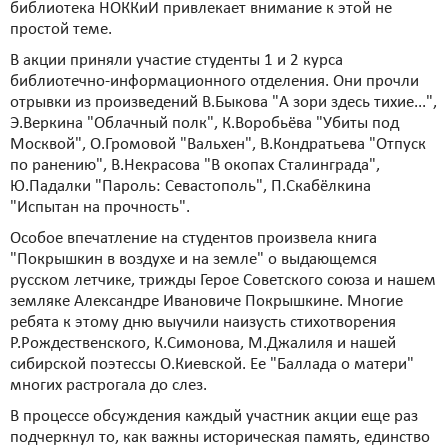
библиотека НОККиИ привлекает внимание к этой не
простой теме.
В акции приняли участие студенты 1 и 2 курса
библиотечно-информационного отделения. Они прочли
отрывки из произведений В.Быкова "А зори здесь тихие...",
Э.Веркина "Облачный полк", К.Воробьёва "Убиты под
Москвой", О.Громовой "Вальхен", В.Кондратьева "Отпуск
по ранению", В.Некрасова "В окопах Сталинграда",
Ю.Падалки "Пароль: Севастополь", П.Скабёлкина
"Испытан на прочность".
Особое впечатление на студентов произвела книга
"Покрышкин в воздухе и на земле" о выдающемся
русском летчике, трижды Герое Советского союза и нашем
земляке Александре Ивановиче Покрышкине. Многие
ребята к этому дню выучили наизусть стихотворения
Р.Рождественского, К.Симонова, М.Джалиля и нашей
сибирской поэтессы О.Киевской. Ее "Баллада о матери"
многих растрогала до слез.
В процессе обсуждения каждый участник акции еще раз
подчеркнул то, как важны историческая память, единство